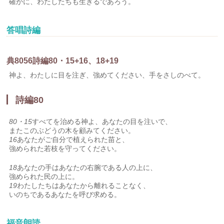
確かに、わたしたちも生きるであろう。
答唱詩編
典
80
5
6
詩編80・15+16、18+19
神よ、わたしに目を注ぎ、強めてください、手をさしのべて。
詩編80
80・15
すべてを治める神よ、あなたの目を注いで、
またこのぶどうの木を顧みてください。
16
あなたがご自分で植えられた苗と、
強められた若枝を守ってください。
18
あなたの手はあなたの右腕である人の上に、
強められた民の上に。
19
わたしたちはあなたから離れることなく、
いのちであるあなたを呼び求める。
福音朗読