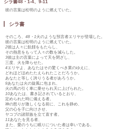
シラ書48・1-4、9-11
彼の言葉は松明のように燃えていた。
シラ書
そのころ、
48・1
火のような預言者エリヤが登場した。
彼の言葉は松明のように燃えていた。
2
彼は人々に飢饉をもたらし、
その熱意をもって人々の数を減らした。
3
彼は主の言葉によって天を閉ざし、
三度、火を降らせた。
4
エリヤよ、あなたはその驚くべき業のゆえに、
どれほどほめたたえられたことだろうか。
あなたと等しく誇りうる者があろうか。
9
あなたは火の旋風に包まれ、
火の馬の引く車に乗せられ天に上げられた。
10
あなたは、書き記されているとおり、
定められた時に備える者。
神の怒りが激しくなる前に、これを静め、
父の心を子に向けさせ、
ヤコブの諸部族を立て直す者。
11
あなたを見る者、
また、愛のうちに眠りについた者は幸いである。