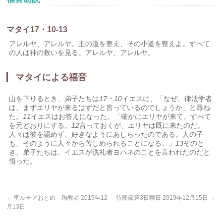
マタイ17・10-13
アレルヤ、アレルヤ。主の道を整え、その小道を整えよ。すべて
の人は神の救いを見る。アレルヤ、アレルヤ。
マタイによる福音
山を下りるとき、弟子たちは
17・10
イエスに、「なぜ、律法学者
は、まずエリヤが来るはずだと言っているのでしょうか」と尋ね
た。
11
イエスはお答えになった。「確かにエリヤが来て、すべて
を元どおりにする。
12
言っておくが、エリヤは既に来たのだ。
人々は彼を認めず、好きなようにあしらったのである。人の子
も、そのように人々から苦しめられることになる。」
13
そのと
き、弟子たちは、イエスが洗礼者ヨハネのことを言われたのだと
悟った。
←
聖ルチアおとめ 殉教者 2019年12
待降節第3日曜日 2019年12月15日
→
月13日