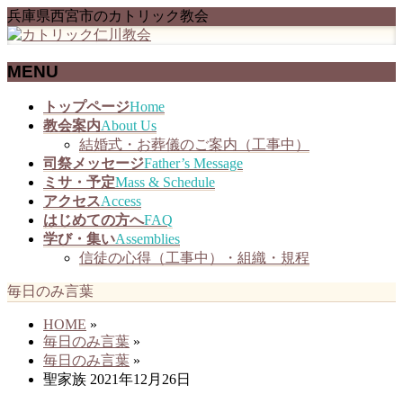
兵庫県西宮市のカトリック教会
MENU
メ
トップページ
Home
ニ
教会案内
About Us
ュ
結婚式・お葬儀のご案内（工事中）
ー
司祭メッセージ
Father’s Message
を
ミサ・予定
Mass & Schedule
飛
アクセス
Access
ば
はじめての方へ
FAQ
す
学び・集い
Assemblies
信徒の心得（工事中）・組織・規程
毎日のみ言葉
HOME
»
毎日のみ言葉
»
毎日のみ言葉
»
聖家族 2021年12月26日