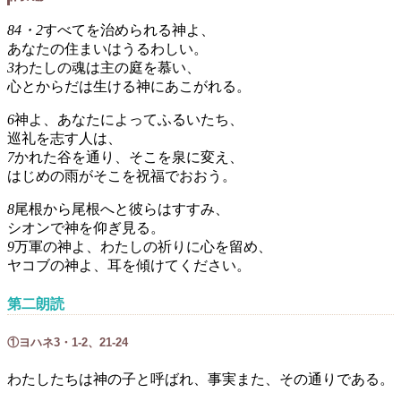
84・2
すべてを治められる神よ、
あなたの住まいはうるわしい。
3
わたしの魂は主の庭を慕い、
心とからだは生ける神にあこがれる。
6
神よ、あなたによってふるいたち、
巡礼を志す人は、
7
かれた谷を通り、そこを泉に変え、
はじめの雨がそこを祝福でおおう。
8
尾根から尾根へと彼らはすすみ、
シオンで神を仰ぎ見る。
9
万軍の神よ、わたしの祈りに心を留め、
ヤコブの神よ、耳を傾けてください。
第二朗読
①ヨハネ3・1-2、21-24
わたしたちは神の子と呼ばれ、事実また、その通りである。