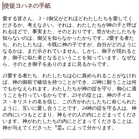
使徒ヨハネの手紙
愛する皆さん、
3・1
御父がどれほどわたしたちを愛してく
ださるか、考えなさい。それは、わたしたちが神の子と呼ば
れるほどで、事実また、そのとおりです。世がわたしたちを
知らないのは、御父を知らなかったからです。
2
愛する者た
ち、わたしたちは、今既に神の子ですが、自分がどのように
なるかは、まだ示されていません。しかし、御子が現れると
き、御子に似た者となるということを知っています。なぜな
ら、そのとき御子をありのままに見るからです。
21
愛する者たち、わたしたちは心に責められることがなけれ
ば、神の御前で確信を持つことができ、
22
神に願うことは何
でもかなえられます。わたしたちが神の掟を守り、御心に適
うことを行っているからです。
23
その掟とは、神の子イエ
ス・キリストの名を信じ、この方がわたしたちに命じられた
ように、互いに愛し合うことです。
24
神の掟を守る人は、神
の内にいつもとどまり、神もその人の内にとどまってくださ
います。神がわたしたちの内にとどまってくださることは、
神が与えてくださった〝霊〟によって分かります。