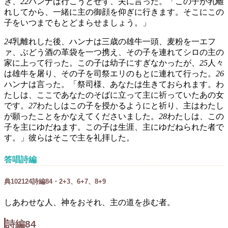
き、
22
ハンナは行こうとせず、夫に言った。「この子が乳離
れしてから、一緒に主の御顔を仰ぎに行きます。そこにこの
子をいつまでもとどまらせましょう。」
24
乳離れした後、ハンナは三歳の雄牛一頭、麦粉を一エフ
ァ、ぶどう酒の革袋を一つ携え、その子を連れてシロの主の
家に上って行った。この子は幼子にすぎなかったが、
25
人々
は雄牛を屠り、その子を司祭エリのもとに連れて行った。
26
ハンナは言った。「祭司様、あなたは生きておられます。わ
たしは、ここであなたのそばに立って主に祈っていたあの女
です。
27
わたしはこの子を授かるようにと祈り、主はわたし
が願ったことをかなえてくださいました。
28
わたしは、この
子を主にゆだねます。この子は生涯、主にゆだねられた者で
す。」彼らはそこで主を礼拝した。
答唱詩編
典
102
1
2
4
詩編84・2+3、6+7、8+9
しあわせな人、神をおそれ、主の道を歩む者。
詩編84