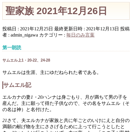
聖家族 2021年12月26日
投稿日 : 2021年12月25日
最終更新日時 : 2021年12月13日
投稿
者 :
admin_nigawa
カテゴリー :
毎日のみ言葉
第一朗読
サムエル上1・20-22、24-28
サムエルは生涯、主にゆだねられた者である。
サムエル記
エルカナの妻
1・20
ハンナは身ごもり、月が満ちて男の子を
産んだ。主に願って得た子供なので、その名をサムエル（そ
の名は神）と名付けた。
21
さて、夫エルカナが家族と共に年ごとのいけにえと自分の
満願の献げ物を主にささげるために上って行こうとしたと