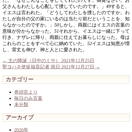
た。「なぜこんなことをしてくれたのです。御覧なさい。お
父さんもわたしも心配して捜していたのです。」
49
すると、
イエスは言われた。「どうしてわたしを捜したのですか。わ
たしが自分の父の家にいるのは当たり前だということを、知
らなかったのですか。」
50
しかし、両親にはイエスの言葉の
意味が分からなかった。
51
それから、イエスは一緒に下って
行き、ナザレに帰り、両親に仕えてお暮らしになった。母は
これらのことをすべて心に納めていた。
52
イエスは知恵が増
し、背丈も伸び、神と人とに愛された。
←
主の降誕（日中のミサ） 2021年12月25日
聖ヨハネ使徒福音記者 祝日 2021年12月27日
→
カテゴリー
巻頭言より
毎日のみ言葉
未分類
アーカイブ
2026年