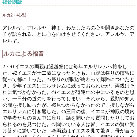
福音朗読
ルカ2・41-52
アレルヤ、アレルヤ。神よ、わたしたちの心を開きあなたの
子が語られることに心を向けさせてください。アレルヤ、ア
レルヤ。
ルカによる福音
2・41
イエスの両親は過越祭には毎年エルサレムへ旅をし
た。
42
イエスが十二歳になったときも、両親は祭りの慣習に
従って都に上った。
43
祭りの期間が終わって帰路についたと
き、少年イエスはエルサレムに残っておられたが、両親はそ
れに気づかなかった。
44
イエスが道連れの中にいるものと思
い、一日分の道のりを行ってしまい、それから、親類や知人
の間を捜し回ったが、
45
見つからなかったので、捜しながら
エルサレムに引き返した。
46
三日の後、イエスが神殿の境内
で学者たちの真ん中に座り、話を聞いたり質問したりしてお
られるのを見つけた。
47
聞いている人は皆、イエスの賢い受
け答えに驚いていた。
48
両親はイエスを見て驚き、母が言っ