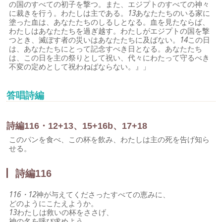
の国のすべての初子を撃つ。また、エジプトのすべての神々
に裁きを行う。わたしは主である。
13
あなたたちのいる家に
塗った血は、あなたたちのしるしとなる。血を見たならば、
わたしはあなたたちを過ぎ越す。わたしがエジプトの国を撃
つとき、滅ぼす者の災いはあなたたちに及ばない。
14
この日
は、あなたたちにとって記念すべき日となる。あなたたち
は、この日を主の祭りとして祝い、代々にわたって守るべき
不変の定めとして祝わねばならない。』」
答唱詩編
詩編116・12+13、15+16b、17+18
このパンを食べ、この杯を飲み、わたしは主の死を告げ知ら
せる。
詩編116
116・12
神が与えてくださったすべての恵みに、
どのようにこたえようか。
13
わたしは救いの杯をささげ、
神の名を呼び求めよう。