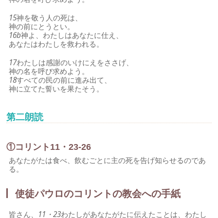
15
神を敬う人の死は、
神の前にとうとい。
16b
神よ、わたしはあなたに仕え、
あなたはわたしを救われる。
17
わたしは感謝のいけにえをささげ、
神の名を呼び求めよう。
18
すべての民の前に進み出て、
神に立てた誓いを果たそう。
第二朗読
①コリント11・23-26
あなたがたは食べ、飲むごとに主の死を告げ知らせるのであ
る。
使徒パウロのコリントの教会への手紙
皆さん、
11・23
わたしがあなたがたに伝えたことは、わたし