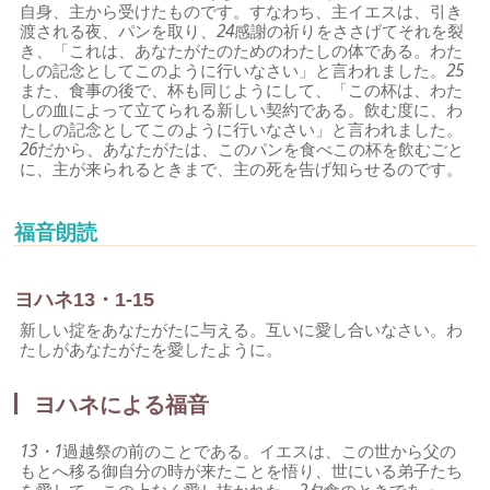
自身、主から受けたものです。すなわち、主イエスは、引き
渡される夜、パンを取り、
24
感謝の祈りをささげてそれを裂
き、「これは、あなたがたのためのわたしの体である。わた
しの記念としてこのように行いなさい」と言われました。
25
また、食事の後で、杯も同じようにして、「この杯は、わた
しの血によって立てられる新しい契約である。飲む度に、わ
たしの記念としてこのように行いなさい」と言われました。
26
だから、あなたがたは、このパンを食べこの杯を飲むごと
に、主が来られるときまで、主の死を告げ知らせるのです。
福音朗読
ヨハネ13・1-15
新しい掟をあなたがたに与える。互いに愛し合いなさい。わ
たしがあなたがたを愛したように。
ヨハネによる福音
13・1
過越祭の前のことである。イエスは、この世から父の
もとへ移る御自分の時が来たことを悟り、世にいる弟子たち