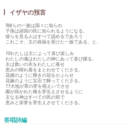
イザヤの預言
9
彼らの一族は国々に知られ
子孫は諸国の民に知られるようになる。
彼らを見る人はすべて認めるであろう
これこそ、主の祝福を受けた一族である、と。
10
わたしは主によって喜び楽しみ
わたしの魂はわたしの神にあって喜び躍る。
主は救いの衣をわたしに着せ
恵みの晴れ着をまとわせてくださる。
花婿のように輝きの冠をかぶらせ
花嫁のように宝石で飾ってくださる。
11
大地が草の芽を萌えいでさせ
園が蒔かれた種を芽生えさせるように
主なる神はすべての民の前で
恵みと栄誉を芽生えさせてくださる。
答唱詩編