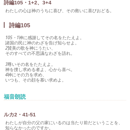
詩編105・1+2、3+4
わたしの心は神のうちに喜び、その救いに喜びおどる。
詩編105
105・1
神に感謝してその名をたたえよ。
諸国の民に神のわざを告げ知らせよ。
2
賛美の歌を神にうたい、
そのすべての不思議なわざを語れ。
3
尊いその名をたたえよ。
神を捜し求める者よ、心から喜べ。
4
神にその力を求め、
いつも、その顔を慕い求めよ。
福音朗読
ルカ2・41-51
わたしが自分の父の家にいるのは当たり前だということを、
知らなかったのですか。