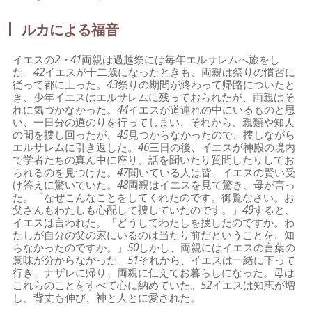
ルカによる福音
イエスの
2・41
両親は過越祭には毎年エルサレムへ旅をし
た。
42
イエスが十二歳になったときも、両親は祭りの慣習に
従って都に上った。
43
祭りの期間が終わって帰路についたと
き、少年イエスはエルサレムに残っておられたが、両親はそ
れに気づかなかった。
44
イエスが道連れの中にいるものと思
い、一日分の道のりを行ってしまい、それから、親類や知人
の間を捜し回ったが、
45
見つからなかったので、捜しながら
エルサレムに引き返した。
46
三日の後、イエスが神殿の境内
で学者たちの真ん中に座り、話を聞いたり質問したりしてお
られるのを見つけた。
47
聞いている人は皆、イエスの賢い受
け答えに驚いていた。
48
両親はイエスを見て驚き、母が言っ
た。「なぜこんなことをしてくれたのです。御覧なさい。お
父さんもわたしも心配して捜していたのです。」
49
すると、
イエスは言われた。「どうしてわたしを捜したのですか。わ
たしが自分の父の家にいるのは当たり前だということを、知
らなかったのですか。」
50
しかし、両親にはイエスの言葉の
意味が分からなかった。
51
それから、イエスは一緒に下って
行き、ナザレに帰り、両親に仕えてお暮らしになった。母は
これらのことをすべて心に納めていた。
52
イエスは知恵が増
し、背丈も伸び、神と人とに愛された。