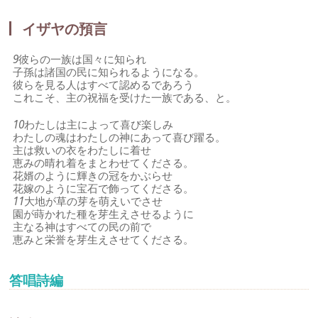
イザヤの預言
9
彼らの一族は国々に知られ
子孫は諸国の民に知られるようになる。
彼らを見る人はすべて認めるであろう
これこそ、主の祝福を受けた一族である、と。
10
わたしは主によって喜び楽しみ
わたしの魂はわたしの神にあって喜び躍る。
主は救いの衣をわたしに着せ
恵みの晴れ着をまとわせてくださる。
花婿のように輝きの冠をかぶらせ
花嫁のように宝石で飾ってくださる。
11
大地が草の芽を萌えいでさせ
園が蒔かれた種を芽生えさせるように
主なる神はすべての民の前で
恵みと栄誉を芽生えさせてくださる。
答唱詩編