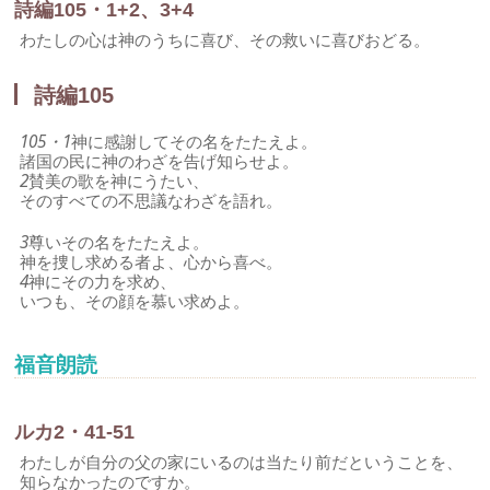
詩編105・1+2、3+4
わたしの心は神のうちに喜び、その救いに喜びおどる。
詩編105
105・1
神に感謝してその名をたたえよ。
諸国の民に神のわざを告げ知らせよ。
2
賛美の歌を神にうたい、
そのすべての不思議なわざを語れ。
3
尊いその名をたたえよ。
神を捜し求める者よ、心から喜べ。
4
神にその力を求め、
いつも、その顔を慕い求めよ。
福音朗読
ルカ2・41-51
わたしが自分の父の家にいるのは当たり前だということを、
知らなかったのですか。