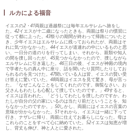
ルカによる福音
イエスの
2・41
両親は過越祭には毎年エルサレムへ旅をし
た。
42
イエスが十二歳になったときも、両親は祭りの慣習に
従って都に上った。
43
祭りの期間が終わって帰路についたと
き、少年イエスはエルサレムに残っておられたが、両親はそ
れに気づかなかった。
44
イエスが道連れの中にいるものと思
い、一日分の道のりを行ってしまい、それから、親類や知人
の間を捜し回ったが、
45
見つからなかったので、捜しながら
エルサレムに引き返した。
46
三日の後、イエスが神殿の境内
で学者たちの真ん中に座り、話を聞いたり質問したりしてお
られるのを見つけた。
47
聞いている人は皆、イエスの賢い受
け答えに驚いていた。
48
両親はイエスを見て驚き、母が言っ
た。「なぜこんなことをしてくれたのです。御覧なさい。お
父さんもわたしも心配して捜していたのです。」
49
すると、
イエスは言われた。「どうしてわたしを捜したのですか。わ
たしが自分の父の家にいるのは当たり前だということを、知
らなかったのですか。」
50
しかし、両親にはイエスの言葉の
意味が分からなかった。
51
それから、イエスは一緒に下って
行き、ナザレに帰り、両親に仕えてお暮らしになった。母は
これらのことをすべて心に納めていた。
52
イエスは知恵が増
し、背丈も伸び、神と人とに愛された。