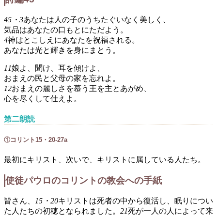
45・3
あなたは人の子のうちたぐいなく美しく、
気品はあなたの口もとにただよう。
4
神はとこしえにあなたを祝福される。
あなたは光と輝きを身にまとう。
11
娘よ、聞け、耳を傾けよ、
おまえの民と父母の家を忘れよ。
12
おまえの麗しさを慕う王を主とあがめ、
心を尽くして仕えよ。
第二朗読
①コリント15・20-27a
最初にキリスト、次いで、キリストに属している人たち。
使徒パウロのコリントの教会への手紙
皆さん、
15・20
キリストは死者の中から復活し、眠りについ
た人たちの初穂となられました。
21
死が一人の人によって来