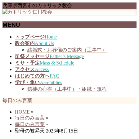
兵庫県西宮市のカトリック教会
MENU
メ
トップページ
Home
ニ
教会案内
About Us
ュ
結婚式・お葬儀のご案内（工事中）
ー
司祭メッセージ
Father’s Message
を
ミサ・予定
Mass & Schedule
飛
アクセス
Access
ば
はじめての方へ
FAQ
す
学び・集い
Assemblies
信徒の心得（工事中）・組織・規程
毎日のみ言葉
HOME
»
毎日のみ言葉
»
毎日のみ言葉
»
聖母の被昇天 2023年8月15日