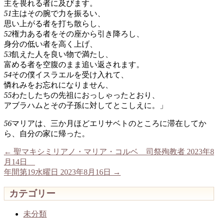
主を畏れる者に及びます。
51
主はその腕で力を振るい、
思い上がる者を打ち散らし、
52
権力ある者をその座から引き降ろし、
身分の低い者を高く上げ、
53
飢えた人を良い物で満たし、
富める者を空腹のまま追い返されます。
54
その僕イスラエルを受け入れて、
憐れみをお忘れになりません、
55
わたしたちの先祖におっしゃったとおり、
アブラハムとその子孫に対してとこしえに。」
56
マリアは、三か月ほどエリサベトのところに滞在してか
ら、自分の家に帰った。
←
聖マキシミリアノ・マリア・コルベ 司祭殉教者 2023年8
月14日
年間第19水曜日 2023年8月16日
→
カテゴリー
未分類