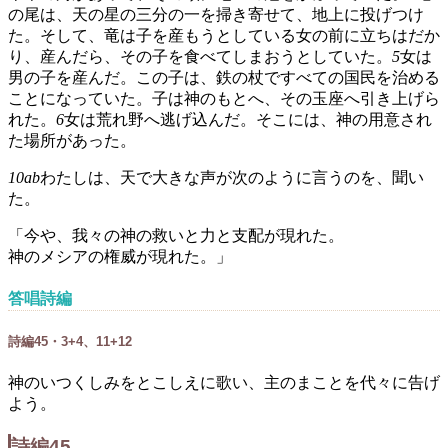
の尾は、天の星の三分の一を掃き寄せて、地上に投げつけ
た。そして、竜は子を産もうとしている女の前に立ちはだか
り、産んだら、その子を食べてしまおうとしていた。
5
女は
男の子を産んだ。この子は、鉄の杖ですべての国民を治める
ことになっていた。子は神のもとへ、その玉座へ引き上げら
れた。
6
女は荒れ野へ逃げ込んだ。そこには、神の用意され
た場所があった。
10ab
わたしは、天で大きな声が次のように言うのを、聞い
た。
「今や、我々の神の救いと力と支配が現れた。
神のメシアの権威が現れた。」
答唱詩編
詩編45・3+4、11+12
神のいつくしみをとこしえに歌い、主のまことを代々に告げ
よう。
詩編45