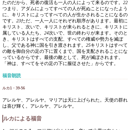
たのだから、死者の復活も一人の人によって来るのです。
22
つまり、アダムによってすべての人が死ぬことになったよう
に、キリストによってすべての人が生かされることになるの
です。
23
ただ、一人一人にそれぞれ順序があります。最初に
キリスト、次いで、キリストが来られるときに、キリストに
属している人たち、
24
次いで、世の終わりが来ます。そのと
き、キリストはすべての支配、すべての権威や勢力を滅ぼ
し、父である神に国を引き渡されます。
25
キリストはすべて
の敵を御自分の足の下に置くまで、国を支配されることにな
っているからです。最後の敵として、死が滅ぼされます。
「神は、すべてをその足の下に服従させた」からです。
福音朗読
ルカ1・39-56
アレルヤ、アレルヤ。マリアは天に上げられた。天使の群れ
は喜び輝く。アレルヤ、アレルヤ。
ルカによる福音