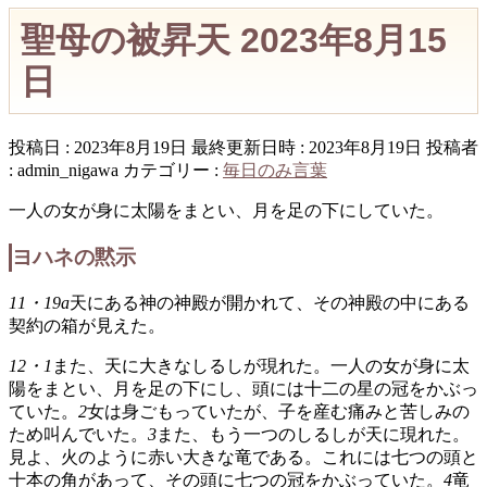
聖母の被昇天 2023年8月15
日
投稿日 : 2023年8月19日
最終更新日時 : 2023年8月19日
投稿者
:
admin_nigawa
カテゴリー :
毎日のみ言葉
一人の女が身に太陽をまとい、月を足の下にしていた。
ヨハネの黙示
11・19a
天にある神の神殿が開かれて、その神殿の中にある
契約の箱が見えた。
12・1
また、天に大きなしるしが現れた。一人の女が身に太
陽をまとい、月を足の下にし、頭には十二の星の冠をかぶっ
ていた。
2
女は身ごもっていたが、子を産む痛みと苦しみの
ため叫んでいた。
3
また、もう一つのしるしが天に現れた。
見よ、火のように赤い大きな竜である。これには七つの頭と
十本の角があって、その頭に七つの冠をかぶっていた。
4
竜