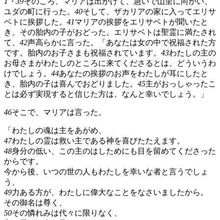
1・39
そのころ、マリアは出かけて、急いで山里に向かい、
ユダの町に行った。
40
そして、ザカリアの家に入ってエリサ
ベトに挨拶した。
41
マリアの挨拶をエリサベトが聞いたと
き、その胎内の子がおどった。エリサベトは聖霊に満たされ
て、
42
声高らかに言った。「あなたは女の中で祝福された方
です。胎内のお子さまも祝福されています。
43
わたしの主の
お母さまがわたしのところに来てくださるとは、どういうわ
けでしょう。
44
あなたの挨拶のお声をわたしが耳にしたと
き、胎内の子は喜んでおどりました。
45
主がおっしゃったこ
とは必ず実現すると信じた方は、なんと幸いでしょう。」
46
そこで、マリアは言った。
「わたしの魂は主をあがめ、
47
わたしの霊は救い主である神を喜びたたえます。
48
身分の低い、この主のはしためにも目を留めてくださった
からです。
今から後、いつの世の人もわたしを幸いな者と言うでしょ
う、
49
力ある方が、わたしに偉大なことをなさいましたから。
その御名は尊く、
50
その憐れみは代々に限りなく、