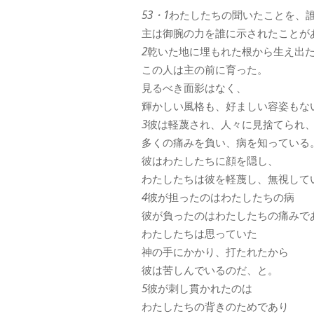
53・1
わたしたちの聞いたことを、
主は御腕の力を誰に示されたことが
2
乾いた地に埋もれた根から生え出
この人は主の前に育った。
見るべき面影はなく、
輝かしい風格も、好ましい容姿もな
3
彼は軽蔑され、人々に見捨てられ
多くの痛みを負い、病を知っている
彼はわたしたちに顔を隠し、
わたしたちは彼を軽蔑し、無視して
4
彼が担ったのはわたしたちの病
彼が負ったのはわたしたちの痛みで
わたしたちは思っていた
神の手にかかり、打たれたから
彼は苦しんでいるのだ、と。
5
彼が刺し貫かれたのは
わたしたちの背きのためであり