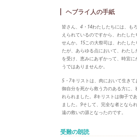
ヘブライ人の手紙
皆さん、
4・14
わたしたちには、も
えられているのですから、わたした
せんか。
15
この大祭司は、わたした
たが、あらゆる点において、わたし
を受け、恵みにあずかって、時宜に
うではありませんか。
5・7
キリストは、肉において生きて
御自分を死から救う力のある方に、
れられました。
8
キリストは御子で
ました。
9
そして、完全な者となら
遠の救いの源となったのです。
受難の朗読