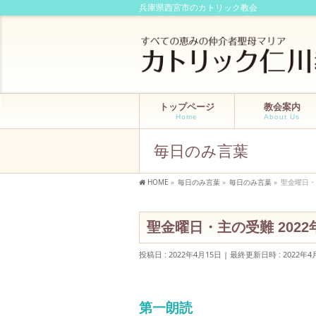
兵庫県西宮市のカトリック教会
トップページ
教会案内
Home
About Us
毎日のみ言葉
HOME
»
毎日のみ言葉
»
毎日のみ言葉
»
聖金曜日・
聖金曜日・主の受難 202
投稿日 : 2022年4月15日
最終更新日時 : 2022年4
第一朗読