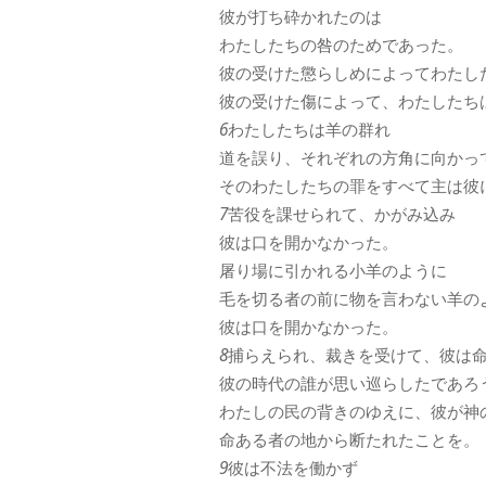
彼が打ち砕かれたのは
わたしたちの咎のためであった。
彼の受けた懲らしめによってわたし
彼の受けた傷によって、わたしたち
6
わたしたちは羊の群れ
道を誤り、それぞれの方角に向かっ
そのわたしたちの罪をすべて主は彼
7
苦役を課せられて、かがみ込み
彼は口を開かなかった。
屠り場に引かれる小羊のように
毛を切る者の前に物を言わない羊の
彼は口を開かなかった。
8
捕らえられ、裁きを受けて、彼は
彼の時代の誰が思い巡らしたであろ
わたしの民の背きのゆえに、彼が神
命ある者の地から断たれたことを。
9
彼は不法を働かず