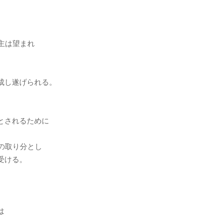
主は望まれ
成し遂げられる。
とされるために
の取り分とし
受ける。
は