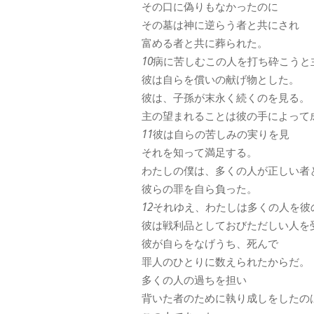
その口に偽りもなかったのに
その墓は神に逆らう者と共にされ
富める者と共に葬られた。
10
病に苦しむこの人を打ち砕こうと
彼は自らを償いの献げ物とした。
彼は、子孫が末永く続くのを見る。
主の望まれることは彼の手によって
11
彼は自らの苦しみの実りを見
それを知って満足する。
わたしの僕は、多くの人が正しい者
彼らの罪を自ら負った。
12
それゆえ、わたしは多くの人を彼
彼は戦利品としておびただしい人を
彼が自らをなげうち、死んで
罪人のひとりに数えられたからだ。
多くの人の過ちを担い
背いた者のために執り成しをしたの