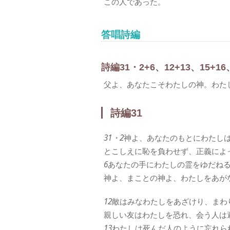
この人であった。
答唱詩編
詩編31・2+6、12+13、15+16
父よ、あなたこそわたしの神。わた
詩編31
31・2
神よ、あなたのもとにわたし
とこしえに恥を負わせず、正義によ
6
あなたの手にわたしの霊をゆだね
神よ、まことの神よ、わたしをあが
12
敵はみなわたしをあざけり、まわ
親しい友はわたしを恐れ、会う人は
13
わたしは死んだ人のように忘れら