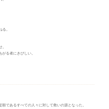
。
ねる。
。
せ。
あがる者にきびしい。
従順であるすべての人々に対して救いの源となった。