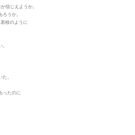
誰が信じえようか。
あろうか。
た若枝のように
い。
、
。
いた。
あったのに