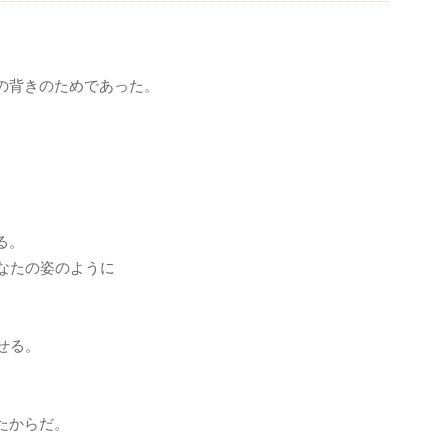
の背きのためであった。
る。
なたの姿のように
せる。
たからだ。