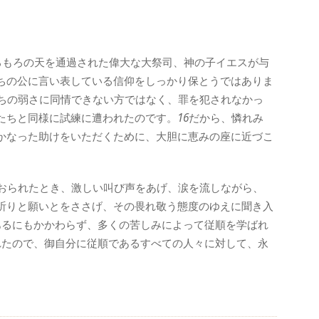
ろもろの天を通過された偉大な大祭司、神の子イエスが与
ちの公に言い表している信仰をしっかり保とうではありま
ちの弱さに同情できない方ではなく、罪を犯されなかっ
たちと同様に試練に遭われたのです。
16
だから、憐れみ
かなった助けをいただくために、大胆に恵みの座に近づこ
おられたとき、激しい叫び声をあげ、涙を流しながら、
祈りと願いとをささげ、その畏れ敬う態度のゆえに聞き入
あるにもかかわらず、多くの苦しみによって従順を学ばれ
れたので、御自分に従順であるすべての人々に対して、永