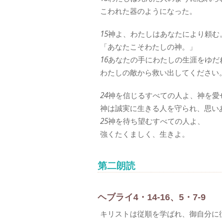
こわれた器のようになった。
15
神よ、わたしはあなたにより頼む
「あなたこそわたしの神。」
16
あなたの手にわたしの生涯をゆだ
わたしの敵から救い出してください
24
神を信じるすべての人よ、神を愛
神は誠実に生きる人を守られ、思い
25
神を待ち望むすべての人よ、
強くたくましく、生きよ。
第二朗読
ヘブライ4・14-16、5・7-9
キリストは従順を学ばれ、御自分に