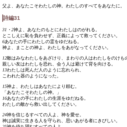
父よ、あなたこそわたしの神。わたしのすべてをあなたに。
詩編31
31・2
神よ、あなたのもとにわたしはのがれる。
とこしえに恥を負わせず、正義によって救ってください。
6
あなたの手にわたしの霊をゆだねる。
神よ、まことの神よ、わたしをあがなってください。
12
敵はみなわたしをあざけり、まわりの人はわたしをのけも
親しい友はわたしを恐れ、会う人は避けて背を向ける。
13
わたしは死んだ人のように忘れられ、
こわれた器のようになった。
15
神よ、わたしはあなたにより頼む。
「あなたこそわたしの神。」
16
あなたの手にわたしの生涯をゆだねる。
わたしの敵から救い出してください。
24
神を信じるすべての人よ、神を愛せ。
神は誠実に生きる人を守られ、思いあがる者にきびしい。
25
神を待ち望むすべての人よ、