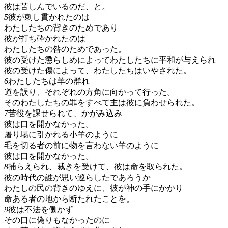
彼は苦しんでいるのだ、と。
5
彼が刺し貫かれたのは
わたしたちの背きのためであり
彼が打ち砕かれたのは
わたしたちの咎のためであった。
彼の受けた懲らしめによってわたしたちに平和が与えられ
彼の受けた傷によって、わたしたちはいやされた。
6
わたしたちは羊の群れ
道を誤り、それぞれの方角に向かって行った。
そのわたしたちの罪をすべて主は彼に負わせられた。
7
苦役を課せられて、かがみ込み
彼は口を開かなかった。
屠り場に引かれる小羊のように
毛を切る者の前に物を言わない羊のように
彼は口を開かなかった。
8
捕らえられ、裁きを受けて、彼は命を取られた。
彼の時代の誰が思い巡らしたであろうか
わたしの民の背きのゆえに、彼が神の手にかかり
命ある者の地から断たれたことを。
9
彼は不法を働かず
その口に偽りもなかったのに