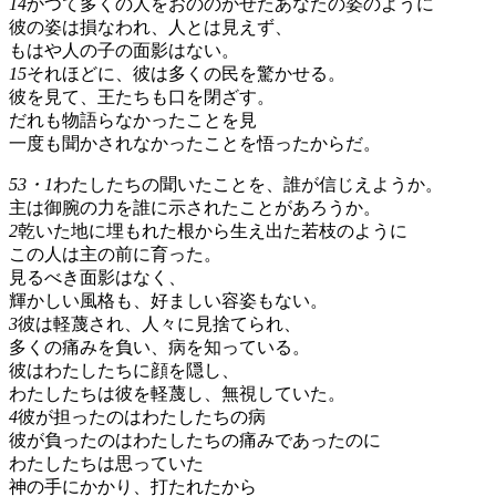
14
かつて多くの人をおののかせたあなたの姿のように
彼の姿は損なわれ、人とは見えず、
もはや人の子の面影はない。
15
それほどに、彼は多くの民を驚かせる。
彼を見て、王たちも口を閉ざす。
だれも物語らなかったことを見
一度も聞かされなかったことを悟ったからだ。
53・1
わたしたちの聞いたことを、誰が信じえようか。
主は御腕の力を誰に示されたことがあろうか。
2
乾いた地に埋もれた根から生え出た若枝のように
この人は主の前に育った。
見るべき面影はなく、
輝かしい風格も、好ましい容姿もない。
3
彼は軽蔑され、人々に見捨てられ、
多くの痛みを負い、病を知っている。
彼はわたしたちに顔を隠し、
わたしたちは彼を軽蔑し、無視していた。
4
彼が担ったのはわたしたちの病
彼が負ったのはわたしたちの痛みであったのに
わたしたちは思っていた
神の手にかかり、打たれたから