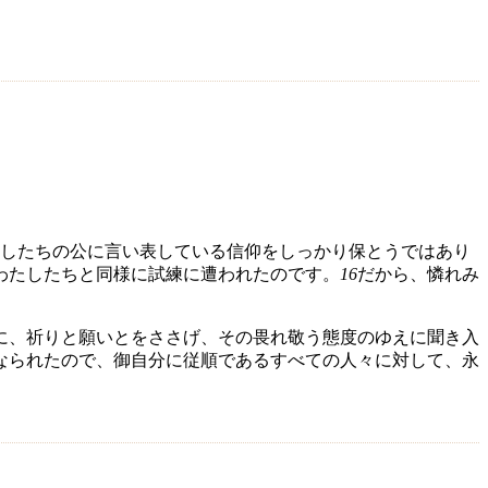
したちの公に言い表している信仰をしっかり保とうではあり
わたしたちと同様に試練に遭われたのです。
16
だから、憐れみ
に、祈りと願いとをささげ、その畏れ敬う態度のゆえに聞き入
なられたので、御自分に従順であるすべての人々に対して、永