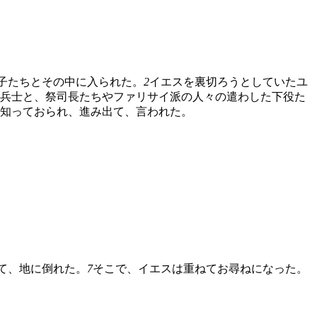
子たちとその中に入られた。
2
イエスを裏切ろうとしていたユ
兵士と、祭司長たちやファリサイ派の人々の遣わした下役た
知っておられ、進み出て、言われた。
て、地に倒れた。
7
そこで、イエスは重ねてお尋ねになった。