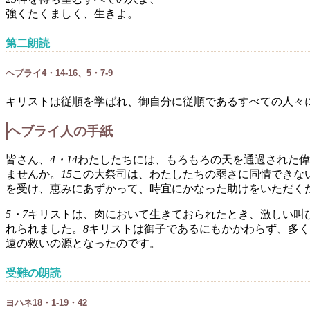
強くたくましく、生きよ。
第二朗読
ヘブライ4・14-16、5・7-9
キリストは従順を学ばれ、御自分に従順であるすべての人々
ヘブライ人の手紙
皆さん、
4・14
わたしたちには、もろもろの天を通過された偉
ませんか。
15
この大祭司は、わたしたちの弱さに同情できな
を受け、恵みにあずかって、時宜にかなった助けをいただく
5・7
キリストは、肉において生きておられたとき、激しい叫
れられました。
8
キリストは御子であるにもかかわらず、多く
遠の救いの源となったのです。
受難の朗読
ヨハネ18・1-19・42