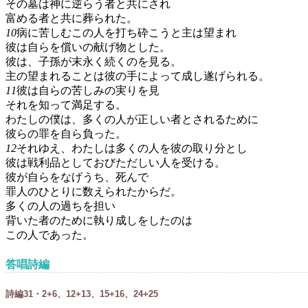
その墓は神に逆らう者と共にされ
富める者と共に葬られた。
10
病に苦しむこの人を打ち砕こうと主は望まれ
彼は自らを償いの献げ物とした。
彼は、子孫が末永く続くのを見る。
主の望まれることは彼の手によって成し遂げられる。
11
彼は自らの苦しみの実りを見
それを知って満足する。
わたしの僕は、多くの人が正しい者とされるために
彼らの罪を自ら負った。
12
それゆえ、わたしは多くの人を彼の取り分とし
彼は戦利品としておびただしい人を受ける。
彼が自らをなげうち、死んで
罪人のひとりに数えられたからだ。
多くの人の過ちを担い
背いた者のために執り成しをしたのは
この人であった。
答唱詩編
詩編31・2+6、12+13、15+16、24+25