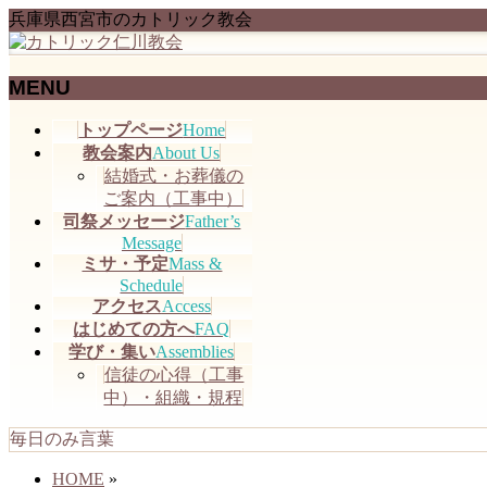
兵庫県西宮市のカトリック教会
MENU
メ
トップページ
Home
ニ
教会案内
About Us
ュ
結婚式・お葬儀の
ー
ご案内（工事中）
を
司祭メッセージ
Father’s
飛
Message
ミサ・予定
Mass &
ば
Schedule
す
アクセス
Access
はじめての方へ
FAQ
学び・集い
Assemblies
信徒の心得（工事
中）・組織・規程
毎日のみ言葉
HOME
»