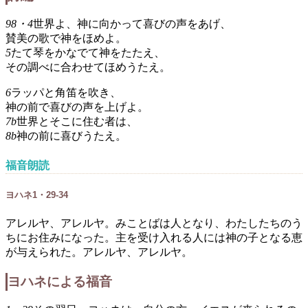
98・4
世界よ、神に向かって喜びの声をあげ、
賛美の歌で神をほめよ。
5
たて琴をかなでて神をたたえ、
その調べに合わせてほめうたえ。
6
ラッパと角笛を吹き、
神の前で喜びの声を上げよ。
7b
世界とそこに住む者は、
8b
神の前に喜びうたえ。
福音朗読
ヨハネ1・29-34
アレルヤ、アレルヤ。みことばは人となり、わたしたちのう
ちにお住みになった。主を受け入れる人には神の子となる恵
が与えられた。アレルヤ、アレルヤ。
ヨハネによる福音