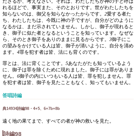
ださるか、考えなさい。それは、わたしたちが神の子と呼ば
れるほどで、事実また、そのとおりです。世がわたしたちを
知らないのは、御父を知らなかったからです。
2
愛する者た
ち、わたしたちは、今既に神の子ですが、自分がどのように
なるかは、まだ示されていません。しかし、御子が現れると
き、御子に似た者となるということを知っています。なぜな
ら、そのとき御子をありのままに見るからです。
3
御子にこ
の望みをかけている人は皆、御子が清いように、自分を清め
ます。
4
罪を犯す者は皆、法にも背くのです。
罪とは、法に背くことです。
5
あなたがたも知っているよう
に、御子は罪を除くために現れました。御子には罪がありま
せん。
6
御子の内にいつもいる人は皆、罪を犯しません。罪
を犯す者は皆、御子を見たこともなく、知ってもいません。
答唱詩編
典
149
3
4
詩編98・4+5、6+7b+8b
遠く地の果てまで、すべての者が神の救いを見た。
詩編98