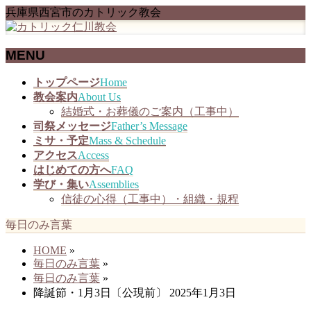
兵庫県西宮市のカトリック教会
MENU
メ
トップページ
Home
ニ
教会案内
About Us
ュ
結婚式・お葬儀のご案内（工事中）
ー
司祭メッセージ
Father’s Message
を
ミサ・予定
Mass & Schedule
飛
アクセス
Access
ば
はじめての方へ
FAQ
す
学び・集い
Assemblies
信徒の心得（工事中）・組織・規程
毎日のみ言葉
HOME
»
毎日のみ言葉
»
毎日のみ言葉
»
降誕節・1月3日〔公現前〕 2025年1月3日