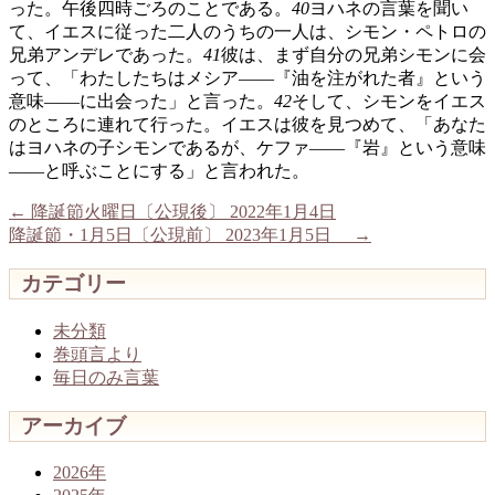
った。午後四時ごろのことである。
40
ヨハネの言葉を聞い
て、イエスに従った二人のうちの一人は、シモン・ペトロの
兄弟アンデレであった。
41
彼は、まず自分の兄弟シモンに会
って、「わたしたちはメシア――『油を注がれた者』という
意味――に出会った」と言った。
42
そして、シモンをイエス
のところに連れて行った。イエスは彼を見つめて、「あなた
はヨハネの子シモンであるが、ケファ――『岩』という意味
――と呼ぶことにする」と言われた。
←
降誕節火曜日〔公現後〕 2022年1月4日
降誕節・1月5日〔公現前〕 2023年1月5日
→
カテゴリー
未分類
巻頭言より
毎日のみ言葉
アーカイブ
2026年