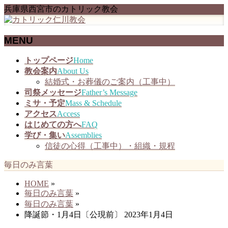
兵庫県西宮市のカトリック教会
MENU
メ
トップページ
Home
ニ
教会案内
About Us
ュ
結婚式・お葬儀のご案内（工事中）
ー
司祭メッセージ
Father’s Message
を
ミサ・予定
Mass & Schedule
飛
アクセス
Access
ば
はじめての方へ
FAQ
す
学び・集い
Assemblies
信徒の心得（工事中）・組織・規程
毎日のみ言葉
HOME
»
毎日のみ言葉
»
毎日のみ言葉
»
降誕節・1月4日〔公現前〕 2023年1月4日