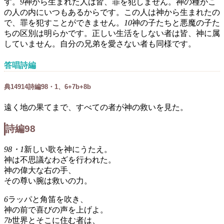
す。
9
神から生まれた人は皆、罪を犯しません。神の種がこ
の人の内にいつもあるからです。この人は神から生まれたの
で、罪を犯すことができません。
10
神の子たちと悪魔の子た
ちの区別は明らかです。正しい生活をしない者は皆、神に属
していません。自分の兄弟を愛さない者も同様です。
答唱詩編
典
149
1
4
詩編98・1、6+7b+8b
遠く地の果てまで、すべての者が神の救いを見た。
詩編98
98・1
新しい歌を神にうたえ。
神は不思議なわざを行われた。
神の偉大な右の手、
その尊い腕は救いの力。
6
ラッパと角笛を吹き、
神の前で喜びの声を上げよ。
7b
世界とそこに住む者は、