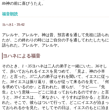
8b
神の前に喜びうたえ。
福音朗読
ヨハネ1・35-42
アレルヤ、アレルヤ。神は昔、預言者を通して先祖に語られ
たが、この終わりの時にはご自分の子を通してわたしたちに
語られた。アレルヤ、アレルヤ。
ヨハネによる福音
そのとき、
1・35
ヨハネは二人の弟子と一緒にいた。
36
そし
て、歩いておられるイエスを見つめて、「見よ、神の小羊
だ」と言った。
37
二人の弟子はそれを聞いて、イエスに従っ
た。
38
イエスは振り返り、彼らが従って来るのを見て、「何
を求めているのか」と言われた。彼らが、「ラビ――『先
生』という意味――どこに泊まっておられるのですか」と言
うと、
39
イエスは、「来なさい。そうすれば分かる」と言わ
れた。そこで、彼らはついて行って、どこにイエスが泊まっ
ておられるかを見た。そしてその日は、イエスのもとに泊ま