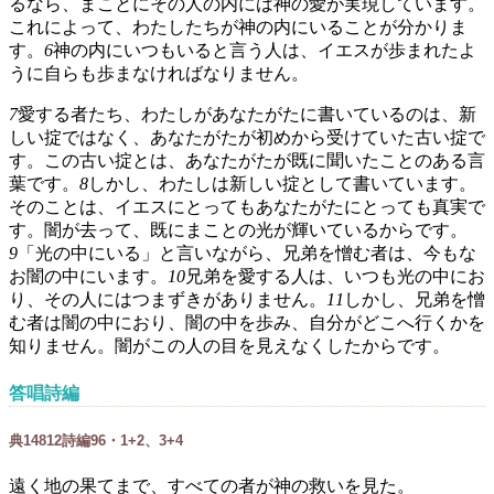
るなら、まことにその人の内には神の愛が実現しています。
これによって、わたしたちが神の内にいることが分かりま
す。
6
神の内にいつもいると言う人は、イエスが歩まれたよ
うに自らも歩まなければなりません。
7
愛する者たち、わたしがあなたがたに書いているのは、新
しい掟ではなく、あなたがたが初めから受けていた古い掟で
す。この古い掟とは、あなたがたが既に聞いたことのある言
葉です。
8
しかし、わたしは新しい掟として書いています。
そのことは、イエスにとってもあなたがたにとっても真実で
す。闇が去って、既にまことの光が輝いているからです。
9
「光の中にいる」と言いながら、兄弟を憎む者は、今もな
お闇の中にいます。
10
兄弟を愛する人は、いつも光の中にお
り、その人にはつまずきがありません。
11
しかし、兄弟を憎
む者は闇の中におり、闇の中を歩み、自分がどこへ行くかを
知りません。闇がこの人の目を見えなくしたからです。
答唱詩編
典
148
1
2
詩編96・1+2、3+4
遠く地の果てまで、すべての者が神の救いを見た。