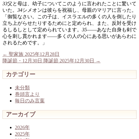
33
父と母は、幼子についてこのように言われたことに驚いて
いた。
34
シメオンは彼らを祝福し、母親のマリアに言った。
「御覧なさい。この子は、イスラエルの多くの人を倒したり
立ち上がらせたりするためにと定められ、また、反対を受け
るしるしとして定められています。
35
――あなた自身も剣で
心を刺し貫かれます――多くの人の心にある思いがあらわに
されるためです。」
←
聖家族 2025年12月28日
降誕節・12月30日 降誕節 2025年12月30日
→
カテゴリー
未分類
巻頭言より
毎日のみ言葉
アーカイブ
2026年
2025年