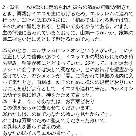
2・22
モーセの律法に定められた彼らの清めの期間が過ぎた
とき、両親はイエスを主に献げるため、エルサレムに連れて
行った。
23
それは主の律法に、「初めて生まれる男子は皆、
主のために聖別される」と書いてあるからである。
24
また、
主の律法に言われているとおりに、山鳩一つがいか、家鳩の
雛二羽をいけにえとして献げるためであった。
25
そのとき、エルサレムにシメオンという人がいた。この人
は正しい人で信仰があつく、イスラエルの慰められるのを待
ち望み、聖霊が彼にとどまっていた。
26
そして、主が遣わす
メシアに会うまでは決して死なない、とのお告げを聖霊から
受けていた。
27
シメオンが〝霊〟に導かれて神殿の境内に入
って来たとき、両親は、幼子のために律法の規定どおりにい
けにえを献げようとして、イエスを連れて来た。
28
シメオン
は幼子を腕に抱き、神をたたえて言った。
29
「主よ、今こそあなたは、お言葉どおり
この僕を安らかに去らせてくださいます。
30
わたしはこの目であなたの救いを見たからです。
31
これは万民のために整えてくださった救いで、
32
異邦人を照らす啓示の光、
あなたの民イスラエルの誉れです。」