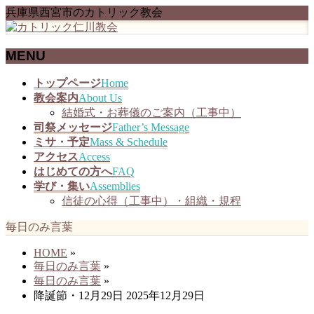
兵庫県西宮市のカトリック教会
MENU
メ
トップページ
Home
ニ
教会案内
About Us
ュ
結婚式・お葬儀のご案内（工事中）
ー
司祭メッセージ
Father’s Message
を
ミサ・予定
Mass & Schedule
飛
アクセス
Access
ば
はじめての方へ
FAQ
す
学び・集い
Assemblies
信徒の心得（工事中）・組織・規程
毎日のみ言葉
HOME
»
毎日のみ言葉
»
毎日のみ言葉
»
降誕節・12月29日 2025年12月29日