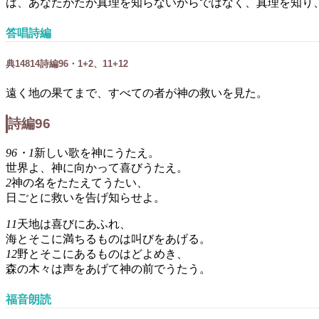
は、あなたがたが真理を知らないからではなく、真理を知り
答唱詩編
典
148
1
4
詩編96・1+2、11+12
遠く地の果てまで、すべての者が神の救いを見た。
詩編96
96・1
新しい歌を神にうたえ。
世界よ、神に向かって喜びうたえ。
2
神の名をたたえてうたい、
日ごとに救いを告げ知らせよ。
11
天地は喜びにあふれ、
海とそこに満ちるものは叫びをあげる。
12
野とそこにあるものはどよめき、
森の木々は声をあげて神の前でうたう。
福音朗読