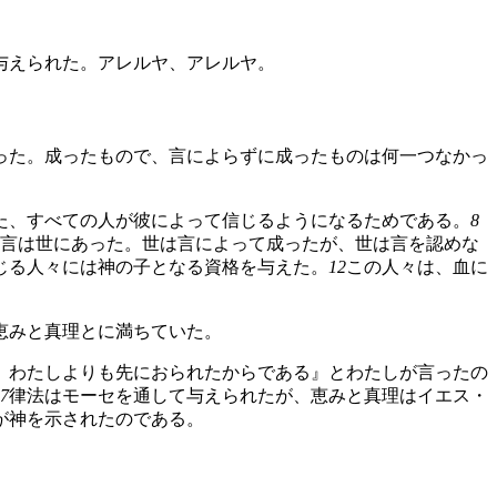
与えられた。アレルヤ、アレルヤ。
った。成ったもので、言によらずに成ったものは何一つなかっ
た、すべての人が彼によって信じるようになるためである。
8
言は世にあった。世は言によって成ったが、世は言を認めな
じる人々には神の子となる資格を与えた。
12
この人々は、血に
恵みと真理とに満ちていた。
。わたしよりも先におられたからである』とわたしが言ったの
7
律法はモーセを通して与えられたが、恵みと真理はイエス・
が神を示されたのである。