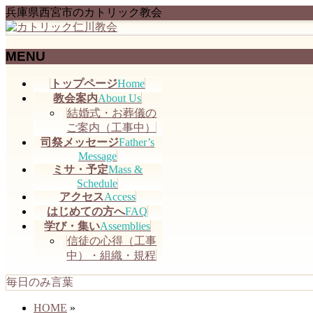
兵庫県西宮市のカトリック教会
MENU
メ
トップページ
Home
ニ
教会案内
About Us
ュ
結婚式・お葬儀の
ー
ご案内（工事中）
を
司祭メッセージ
Father’s
飛
Message
ミサ・予定
Mass &
ば
Schedule
す
アクセス
Access
はじめての方へ
FAQ
学び・集い
Assemblies
信徒の心得（工事
中）・組織・規程
毎日のみ言葉
HOME
»