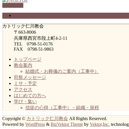
PAGETOP
プライバシーポリシー
カトリック仁川教会
〒663-8006
兵庫県西宮市段上町4-2-11
TEL 0798-51-0176
FAX 0798-51-9863
トップページ
教会案内
結婚式・お葬儀のご案内（工事中）
司祭メッセージ
ミサ・予定
アクセス
はじめての方へ
学び・集い
信徒の心得（工事中）・組織・規程
Copyright ©
カトリック仁川教会
All Rights Reserved.
Powered by
WordPress
&
BizVektor Theme
by
Vektor,Inc.
technolog