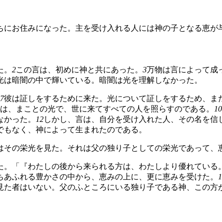
ちにお住みになった。主を受け入れる人には神の子となる恵が
た。
2
この言は、初めに神と共にあった。
3
万物は言によって成
光は暗闇の中で輝いている。暗闇は光を理解しなかった。
7
彼は証しをするために来た。光について証しをするため、ま
は、まことの光で、世に来てすべての人を照らすのである。
10
なかった。
12
しかし、言は、自分を受け入れた人、その名を信
でもなく、神によって生まれたのである。
はその栄光を見た。それは父の独り子としての栄光であって、
た。「『わたしの後から来られる方は、わたしより優れている
ちあふれる豊かさの中から、恵みの上に、更に恵みを受けた。
1
見た者はいない。父のふところにいる独り子である神、この方