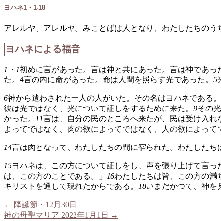
ヨハネ1・1-18
アレルヤ、アレルヤ。みことばは人となり、わたしたちのう
ヨハネによる福音
1・1
初めに言があった。言は神と共にあった。言は神であっ
た。
4
言の内に命があった。命は人間を照らす光であった。
5
6
神から遣わされた一人の人がいた。その名はヨハネである。
彼は光ではなく、光について証しをするために来た。
9
その光
かった。
11
言は、自分の民のところへ来たが、民は受け入れ
よってではなく、肉の欲によってではなく、人の欲によって
14
言は肉となって、わたしたちの間に宿られた。わたしたち
15
ヨハネは、この方について証しをし、声を張り上げて言っ
は、この方のことである。」
16
わたしたちは皆、この方の満
キリストを通して現れたからである。
18
いまだかつて、神を
←
降誕節・12月30日
神の母聖マリア 2022年1月1日
→