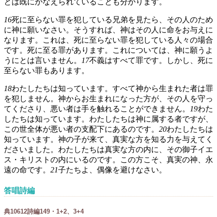
とは既にかなえられていることも分かります。
16
死に至らない罪を犯している兄弟を見たら、その人のため
に神に願いなさい。そうすれば、神はその人に命をお与えに
なります。これは、死に至らない罪を犯している人々の場合
です。死に至る罪があります。これについては、神に願うよ
うにとは言いません。
17
不義はすべて罪です。しかし、死に
至らない罪もあります。
18
わたしたちは知っています。すべて神から生まれた者は罪
を犯しません。神からお生まれになった方が、その人を守っ
てくださり、悪い者は手を触れることができません。
19
わた
したちは知っています。わたしたちは神に属する者ですが、
この世全体が悪い者の支配下にあるのです。
20
わたしたちは
知っています。神の子が来て、真実な方を知る力を与えてく
ださいました。わたしたちは真実な方の内に、その御子イエ
ス・キリストの内にいるのです。この方こそ、真実の神、永
遠の命です。
21
子たちよ、偶像を避けなさい。
答唱詩編
典
106
1
2
詩編149・1+2、3+4