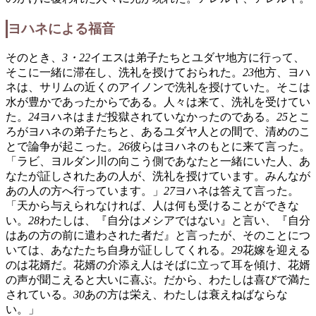
ヨハネによる福音
そのとき、
3・22
イエスは弟子たちとユダヤ地方に行って、
そこに一緒に滞在し、洗礼を授けておられた。
23
他方、ヨハ
ネは、サリムの近くのアイノンで洗礼を授けていた。そこは
水が豊かであったからである。人々は来て、洗礼を受けてい
た。
24
ヨハネはまだ投獄されていなかったのである。
25
とこ
ろがヨハネの弟子たちと、あるユダヤ人との間で、清めのこ
とで論争が起こった。
26
彼らはヨハネのもとに来て言った。
「ラビ、ヨルダン川の向こう側であなたと一緒にいた人、あ
なたが証しされたあの人が、洗礼を授けています。みんなが
あの人の方へ行っています。」
27
ヨハネは答えて言った。
「天から与えられなければ、人は何も受けることができな
い。
28
わたしは、『自分はメシアではない』と言い、『自分
はあの方の前に遣わされた者だ』と言ったが、そのことにつ
いては、あなたたち自身が証ししてくれる。
29
花嫁を迎える
のは花婿だ。花婿の介添え人はそばに立って耳を傾け、花婿
の声が聞こえると大いに喜ぶ。だから、わたしは喜びで満た
されている。
30
あの方は栄え、わたしは衰えねばならな
い。」