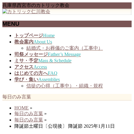
兵庫県西宮市のカトリック教会
MENU
メ
トップページ
Home
ニ
教会案内
About Us
ュ
結婚式・お葬儀のご案内（工事中）
ー
司祭メッセージ
Father’s Message
を
ミサ・予定
Mass & Schedule
飛
アクセス
Access
ば
はじめての方へ
FAQ
す
学び・集い
Assemblies
信徒の心得（工事中）・組織・規程
毎日のみ言葉
HOME
»
毎日のみ言葉
»
毎日のみ言葉
»
降誕節土曜日〔公現後〕 降誕節 2025年1月11日