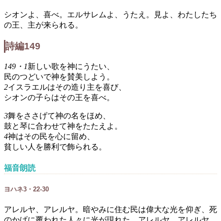
シオンよ、喜べ。エルサレムよ、うたえ。見よ、わたしたち
の王、主が来られる。
詩編149
149・1
新しい歌を神にうたい、
民のつどいで神を賛美しよう。
2
イスラエルはその造り主を喜び、
シオンの子らはその王を喜べ。
3
舞をささげて神の名をほめ、
鼓と琴に合わせて神をたたえよ。
4
神はその民を心に留め、
貧しい人を勝利で飾られる。
福音朗読
ヨハネ3・22-30
アレルヤ、アレルヤ。暗やみに住む民は偉大な光を仰ぎ、死
のかげに覆われた人々に光が現れた。アレルヤ、アレルヤ。