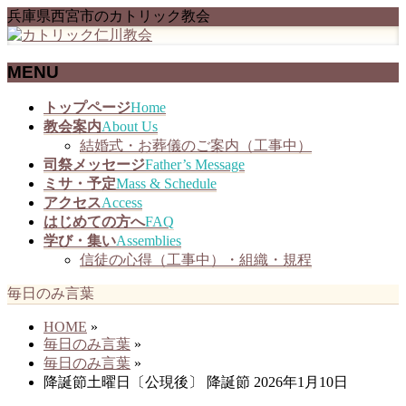
兵庫県西宮市のカトリック教会
MENU
メ
トップページ
Home
ニ
教会案内
About Us
ュ
結婚式・お葬儀のご案内（工事中）
ー
司祭メッセージ
Father’s Message
を
ミサ・予定
Mass & Schedule
飛
アクセス
Access
ば
はじめての方へ
FAQ
す
学び・集い
Assemblies
信徒の心得（工事中）・組織・規程
毎日のみ言葉
HOME
»
毎日のみ言葉
»
毎日のみ言葉
»
降誕節土曜日〔公現後〕 降誕節 2026年1月10日