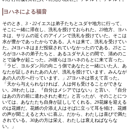
ヨハネによる福音
そのとき、
3・22
イエスは弟子たちとユダヤ地方に行って、
そこに一緒に滞在し、洗礼を授けておられた。
23
他方、ヨハ
ネは、サリムの近くのアイノンで洗礼を授けていた。そこは
水が豊かであったからである。人々は来て、洗礼を受けてい
た。
24
ヨハネはまだ投獄されていなかったのである。
25
とこ
ろがヨハネの弟子たちと、あるユダヤ人との間で、清めのこ
とで論争が起こった。
26
彼らはヨハネのもとに来て言った。
「ラビ、ヨルダン川の向こう側であなたと一緒にいた人、あ
なたが証しされたあの人が、洗礼を授けています。みんなが
あの人の方へ行っています。」
27
ヨハネは答えて言った。
「天から与えられなければ、人は何も受けることができな
い。
28
わたしは、『自分はメシアではない』と言い、『自分
はあの方の前に遣わされた者だ』と言ったが、そのことにつ
いては、あなたたち自身が証ししてくれる。
29
花嫁を迎える
のは花婿だ。花婿の介添え人はそばに立って耳を傾け、花婿
の声が聞こえると大いに喜ぶ。だから、わたしは喜びで満た
されている。
30
あの方は栄え、わたしは衰えねばならな
い。」