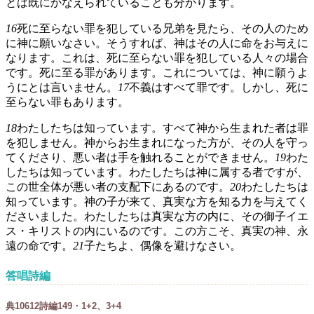
とは既にかなえられていることも分かります。
16
死に至らない罪を犯している兄弟を見たら、その人のため
に神に願いなさい。そうすれば、神はその人に命をお与えに
なります。これは、死に至らない罪を犯している人々の場合
です。死に至る罪があります。これについては、神に願うよ
うにとは言いません。
17
不義はすべて罪です。しかし、死に
至らない罪もあります。
18
わたしたちは知っています。すべて神から生まれた者は罪
を犯しません。神からお生まれになった方が、その人を守っ
てくださり、悪い者は手を触れることができません。
19
わた
したちは知っています。わたしたちは神に属する者ですが、
この世全体が悪い者の支配下にあるのです。
20
わたしたちは
知っています。神の子が来て、真実な方を知る力を与えてく
ださいました。わたしたちは真実な方の内に、その御子イエ
ス・キリストの内にいるのです。この方こそ、真実の神、永
遠の命です。
21
子たちよ、偶像を避けなさい。
答唱詩編
典
106
1
2
詩編149・1+2、3+4