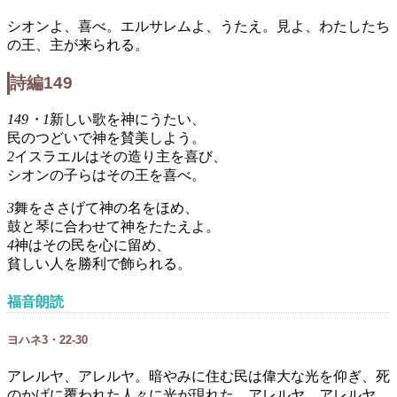
シオンよ、喜べ。エルサレムよ、うたえ。見よ、わたしたち
の王、主が来られる。
詩編149
149・1
新しい歌を神にうたい、
民のつどいで神を賛美しよう。
2
イスラエルはその造り主を喜び、
シオンの子らはその王を喜べ。
3
舞をささげて神の名をほめ、
鼓と琴に合わせて神をたたえよ。
4
神はその民を心に留め、
貧しい人を勝利で飾られる。
福音朗読
ヨハネ3・22-30
アレルヤ、アレルヤ。暗やみに住む民は偉大な光を仰ぎ、死
のかげに覆われた人々に光が現れた。アレルヤ、アレルヤ。