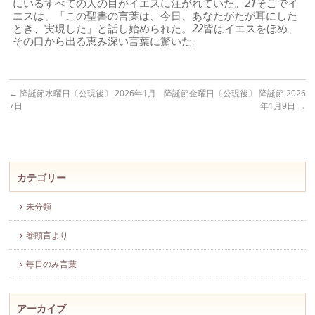
にいるすべての人の目がイエスに注がれていた。
21
そこでイ
エスは、「この聖書の言葉は、今日、あなたがたが耳にした
とき、実現した」と話し始められた。
22
皆はイエスをほめ、
その口から出る恵み深い言葉に驚いた。
←
降誕節水曜日〔公現後〕 2026年1月
降誕節金曜日〔公現後〕 降誕節 2026
7日
年1月9日
→
カテゴリー
未分類
巻頭言より
毎日のみ言葉
アーカイブ