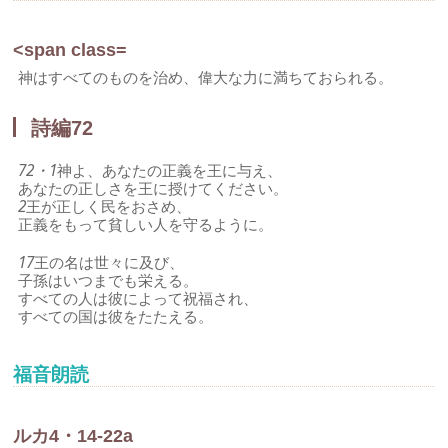
<span class=
神はすべてのものを治め、偉大な力に満ちておられる。
詩編72
72・1
神よ、あなたの正義を王に与え、
あなたの正しさを王に授けてください。
2
王が正しく民をおさめ、
正義をもって貧しい人を守るように。
17
王の名は世々に及び、
子孫はいつまでも栄える。
すべての人は彼によって祝福され、
すべての国は彼をたたえる。
福音朗読
ルカ4・14-22a