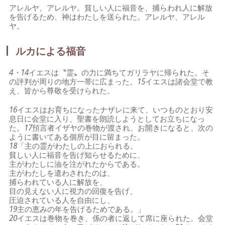
アレルヤ、アレルヤ。貧しい人に福音を、捕らわれ人に解放
を告げるため、神はわたしを送られた。アレルヤ、アレル
ヤ。
ルカによる福音
4・14
イエスは〝霊〟の力に満ちてガリラヤに帰られた。そ
の評判が周りの地方一帯に広まった。
15
イエスは諸会堂で教
え、皆から尊敬を受けられた。
16
イエスはお育ちになったナザレに来て、いつものとおり安
息日に会堂に入り、聖書を朗読しようとしてお立ちになっ
た。
17
預言者イザヤの巻物が渡され、お開きになると、次の
ように書いてある個所が目に留まった。
18
「主の霊がわたしの上におられる。
貧しい人に福音を告げ知らせるために、
主がわたしに油を注がれたからである。
主がわたしを遣わされたのは、
捕らわれている人に解放を、
目の見えない人に視力の回復を告げ、
圧迫されている人を自由にし、
19
主の恵みの年を告げるためである。」
20
イエスは巻物を巻き、係の者に返して席に座られた。会堂