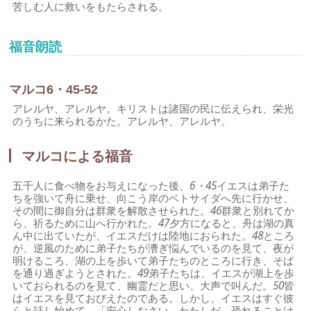
苦しむ人に救いをもたらされる。
福音朗読
マルコ6・45-52
アレルヤ、アレルヤ。キリストは諸国の民に伝えられ、栄光
のうちに来られるかた。アレルヤ、アレルヤ。
マルコによる福音
五千人に食べ物をお与えになった後、
6・45
イエスは弟子た
ちを強いて舟に乗せ、向こう岸のベトサイダへ先に行かせ、
その間に御自分は群衆を解散させられた。
46
群衆と別れてか
ら、祈るために山へ行かれた。
47
夕方になると、舟は湖の真
ん中に出ていたが、イエスだけは陸地におられた。
48
ところ
が、逆風のために弟子たちが漕ぎ悩んでいるのを見て、夜が
明けるころ、湖の上を歩いて弟子たちのところに行き、そば
を通り過ぎようとされた。
49
弟子たちは、イエスが湖上を歩
いておられるのを見て、幽霊だと思い、大声で叫んだ。
50
皆
はイエスを見ておびえたのである。しかし、イエスはすぐ彼
らと話し始めて、「安心しなさい。わたしだ。恐れることは