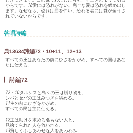
からです。
18
愛には恐れがない。完全な愛は恐れを締め出し
ます。なぜなら、恐れは罰を伴い、恐れる者には愛が全うさ
れていないからです。
答唱詩編
典
136
3
4
詩編72・10+11、12+13
すべての王はあなたの前にひざをかがめ、すべての国はあな
たに仕える。
詩編72
72・10
タルシスと島々の王は贈り物を、
シバとセバの王はみつぎを納める。
11
主の前にひざをかがめ、
すべての民は主に仕える。
12
主は助けを求める名もない人と、
見捨てられた人を救われる。
13
貧しくふしあわせな人をあわれみ、