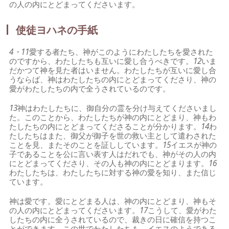
の人の内にとどまってくださいます。
使徒ヨハネの手紙
4・11
愛する者たち、神がこのようにわたしたちを愛された
のですから、わたしたちも互いに愛し合うべきです。
12
いま
だかつて神を見た者はいません。わたしたちが互いに愛し合
うならば、神はわたしたちの内にとどまってくださり、神の
愛がわたしたちの内で全うされているのです。
13
神はわたしたちに、御自分の霊を分け与えてくださいまし
た。このことから、わたしたちが神の内にとどまり、神もわ
たしたちの内にとどまってくださることが分かります。
14
わ
たしたちはまた、御父が御子を世の救い主として遣わされた
ことを見、またそのことを証ししています。
15
イエスが神の
子であることを公に言い表す人はだれでも、神がその人の内
にとどまってくださり、その人も神の内にとどまります。
16
わたしたちは、わたしたちに対する神の愛を知り、また信じ
ています。
神は愛です。愛にとどまる人は、神の内にとどまり、神もそ
の人の内にとどまってくださいます。
17
こうして、愛がわた
したちの内に全うされているので、裁きの日に確信を持つこ
とができます。この世でわたしたちも、イエスのようである