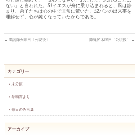
ない」と言われた。
51
イエスが舟に乗り込まれると、風は静
まり、弟子たちは心の中で非常に驚いた。
52
パンの出来事を
理解せず、心が鈍くなっていたからである。
←
降誕節火曜日〔公現後〕
降誕節木曜日〔公現後〕
→
カテゴリー
未分類
巻頭言より
毎日のみ言葉
アーカイブ