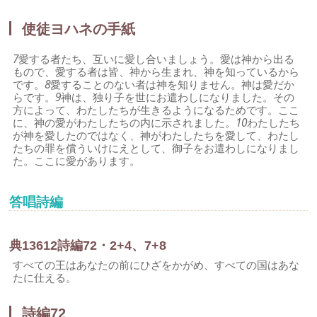
使徒ヨハネの手紙
7
愛する者たち、互いに愛し合いましょう。愛は神から出る
もので、愛する者は皆、神から生まれ、神を知っているから
です。
8
愛することのない者は神を知りません。神は愛だか
らです。
9
神は、独り子を世にお遣わしになりました。その
方によって、わたしたちが生きるようになるためです。ここ
に、神の愛がわたしたちの内に示されました。
10
わたしたち
が神を愛したのではなく、神がわたしたちを愛して、わたし
たちの罪を償ういけにえとして、御子をお遣わしになりまし
た。ここに愛があります。
答唱詩編
典
136
1
2
詩編72・2+4、7+8
すべての王はあなたの前にひざをかがめ、すべての国はあな
たに仕える。
詩編72