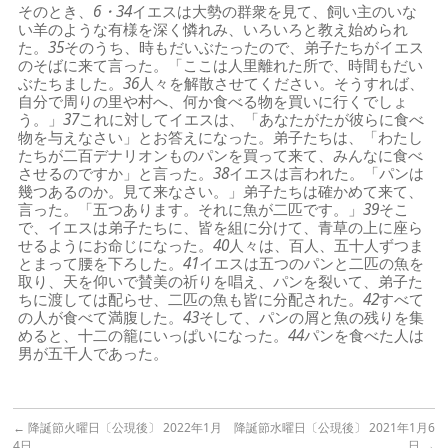
そのとき、
6・34
イエスは大勢の群衆を見て、飼い主のいな
い羊のような有様を深く憐れみ、いろいろと教え始められ
た。
35
そのうち、時もだいぶたったので、弟子たちがイエス
のそばに来て言った。「ここは人里離れた所で、時間もだい
ぶたちました。
36
人々を解散させてください。そうすれば、
自分で周りの里や村へ、何か食べる物を買いに行くでしょ
う。」
37
これに対してイエスは、「あなたがたが彼らに食べ
物を与えなさい」とお答えになった。弟子たちは、「わたし
たちが二百デナリオンものパンを買って来て、みんなに食べ
させるのですか」と言った。
38
イエスは言われた。「パンは
幾つあるのか。見て来なさい。」弟子たちは確かめて来て、
言った。「五つあります。それに魚が二匹です。」
39
そこ
で、イエスは弟子たちに、皆を組に分けて、青草の上に座ら
せるようにお命じになった。
40
人々は、百人、五十人ずつま
とまって腰を下ろした。
41
イエスは五つのパンと二匹の魚を
取り、天を仰いで賛美の祈りを唱え、パンを裂いて、弟子た
ちに渡しては配らせ、二匹の魚も皆に分配された。
42
すべて
の人が食べて満腹した。
43
そして、パンの屑と魚の残りを集
めると、十二の籠にいっぱいになった。
44
パンを食べた人は
男が五千人であった。
←
降誕節火曜日〔公現後〕 2022年1月
降誕節水曜日〔公現後〕 2021年1月6
4日
日
→