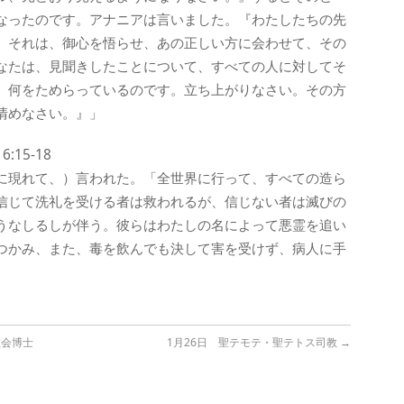
なったのです。アナニアは言いました。『わたしたちの先
。それは、御心を悟らせ、あの正しい方に会わせて、その
なたは、見聞きしたことについて、すべての人に対してそ
、何をためらっているのです。立ち上がりなさい。その方
清めなさい。』」
15-18
に現れて、）言われた。「全世界に行って、すべての造ら
信じて洗礼を受ける者は救われるが、信じない者は滅びの
うなしるしが伴う。彼らはわたしの名によって悪霊を追い
つかみ、また、毒を飲んでも決して害を受けず、病人に手
教会博士
1月26日 聖テモテ・聖テトス司教
→