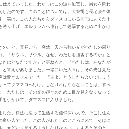
に仕えていました。わたしはこの道を迫害し、男女を問わ
えしたのです。このことについては、大祭司も長老会全体
す。実は、この人たちからダマスコにいる同志にあてた手
を縛り上げ、エルサレムへ連行して処罰するために出かけ
きのこと、真昼ごろ、突然、天から強い光がわたしの周り
れ、『サウル、サウル、なぜ、わたしを迫害するのか』と
なたはどなたですか』と尋ねると、『わたしは、あなたが
』と答えがありました。一緒にいた人々は、その光は見た
声は聞きませんでした。『主よ、どうしたらよいでしょう
がってダマスコへ行け。しなければならないことは、すべ
た。わたしは、その光の輝きのために目が見えなくなって
手を引かれて、ダマスコに入りました。
ました。律法に従って生活する信仰深い人で、そこに住ん
の良い人でした。この人がわたしのところに来て、そばに
ル、元どおり見えるようになりなさい。』するとそのと