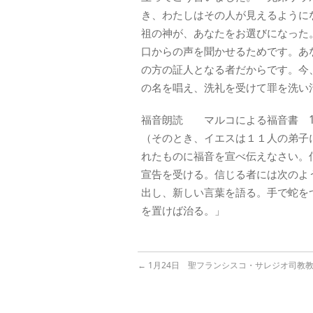
き、わたしはその人が見えるように
祖の神が、あなたをお選びになった
口からの声を聞かせるためです。あ
の方の証人となる者だからです。今
の名を唱え、洗礼を受けて罪を洗い
福音朗読 マルコによる福音書 16:
（そのとき、イエスは１１人の弟子
れたものに福音を宣べ伝えなさい。
宣告を受ける。信じる者には次のよ
出し、新しい言葉を語る。手で蛇を
を置けば治る。」
←
1月24日 聖フランシスコ・サレジオ司教