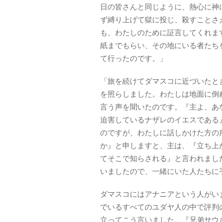
日の皆さんと同じように、熱心に神
ず縛り上げて獄に投じ、殺すことさ
も、わたしのために証言してくれま
紙までもらい、その地にいる者たち
て行ったのです。」
「旅を続けてダマスコに近づいたと
を照らしました。わたしは地面に倒
言う声を聞いたのです。『主よ、あ
迫害しているナザレのイエスである
のですが、わたしに話しかけた方の
か』と申しますと、主は、『立ち上
てそこで知らされる』と言われまし
いましたので、一緒にいた人たちに
ダマスコにはアナニアという人がい
でいるすべてのユダヤ人の中で評判
立ってこう言いました。『兄弟サウ