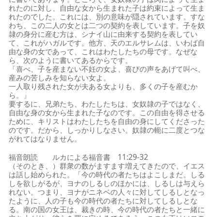
れたのに対し、自由な女から生まれた子は約束によって生ま
れたのでした。これには、別の意味が隠されています。すな
わち、この二人の女とは二つの契約を表しています。子を奴
隷の身分に産む方は、シナイ山に由来する契約を表してい
て、これがハガルです。他方、天のエルサレムは、いわば自
由な身の女であって、これはわたしたちの母です。なぜな
ら、次のように書いてあるからです。
「喜べ、子を産まない不妊の女よ、喜びの声をあげて叫べ、
産みの苦しみを知らない女よ。
一人取り残された女が夫ある女よりも、多くの子を産むか
ら。」
要するに、兄弟たち、わたしたちは、女奴隷の子ではなく、
自由な身の女から生まれた子なのです。この自由を得させる
ために、キリストはわたしたちを自由の身にしてくださった
のです。だから、しっかりしなさい。奴隷の軛に二度とつな
がれてはなりません。
福音朗読 ルカによる福音書 11:29-32
（そのとき、）群衆の数がますます増えてきたので、イエス
は話し始められた。「今の時代の者たちはよこしまだ。しる
しを欲しがるが、ヨナのしるしのほかには、しるしは与えら
れない。つまり、ヨナがニネベの人々に対してしるしとなっ
たように、人の子も今の時代の者たちに対してしるしとな
る。南の国の女王は、裁きの時、今の時代の者たちと一緒に