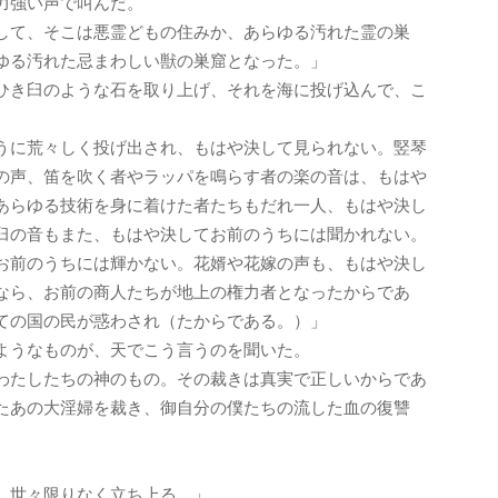
力強い声で叫んだ。
して、そこは悪霊どもの住みか、あらゆる汚れた霊の巣
ゆる汚れた忌まわしい獣の巣窟となった。」
ひき臼のような石を取り上げ、それを海に投げ込んで、こ
うに荒々しく投げ出され、もはや決して見られない。竪琴
の声、笛を吹く者やラッパを鳴らす者の楽の音は、もはや
あらゆる技術を身に着けた者たちもだれ一人、もはや決し
臼の音もまた、もはや決してお前のうちには聞かれない。
お前のうちには輝かない。花婿や花嫁の声も、もはや決し
なら、お前の商人たちが地上の権力者となったからであ
ての国の民が惑わされ（たからである。）」
ようなものが、天でこう言うのを聞いた。
わたしたちの神のもの。その裁きは真実で正しいからであ
たあの大淫婦を裁き、御自分の僕たちの流した血の復讐
、世々限りなく立ち上る。」