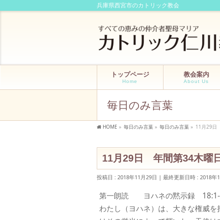
兵庫県西宮市のカトリック教会
トップページ
教会案内
Home
About Us
毎日のみ言葉
HOME
»
毎日のみ言葉
»
毎日のみ言葉
»
11月29
11月29日 年間第34木曜
投稿日 : 2018年11月29日
最終更新日時 : 2018年
第一朗読 ヨハネの黙示録 18:1-2、
わたし（ヨハネ）は、大きな権威を