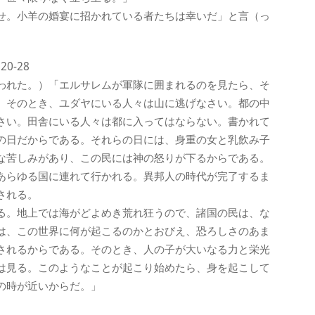
せ。小羊の婚宴に招かれている者たちは幸いだ」と言（っ
0-28
われた。）「エルサレムが軍隊に囲まれるのを見たら、そ
。そのとき、ユダヤにいる人々は山に逃げなさい。都の中
さい。田舎にいる人々は都に入ってはならない。書かれて
の日だからである。それらの日には、身重の女と乳飲み子
な苦しみがあり、この民には神の怒りが下るからである。
あらゆる国に連れて行かれる。異邦人の時代が完了するま
される。
る。地上では海がどよめき荒れ狂うので、諸国の民は、な
は、この世界に何が起こるのかとおびえ、恐ろしさのあま
されるからである。そのとき、人の子が大いなる力と栄光
は見る。このようなことが起こり始めたら、身を起こして
の時が近いからだ。」