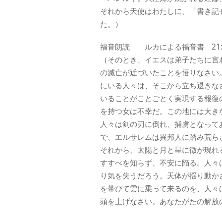
それから天使はわたしに、「書き記
た。）
福音朗読 ルカによる福音書 21:2
（そのとき、イエスは弟子たちに言
の滅亡が近づいたことを悟りなさい
にいる人々は、そこから立ち退きな
いることがことごとく実現する報復
を持つ女は不幸だ。この地には大き
人々は剣の刃に倒れ、捕虜となって
で、エルサレムは異邦人に踏み荒ら
それから、太陽と月と星に徴が現れ
すすべを知らず、不安に陥る。人々
り気を失うだろう。天体が揺り動か
を帯びて雲に乗って来るのを、人々
頭を上げなさい。あなたがたの解放