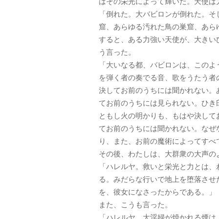
はその栄光によって輝いた。天使は
「倒れた。大バビロンが倒れた。そ
窟、あらゆる汚れた鳥の巣窟、あら
すると、ある力強い天使が、大きい
う言った。
「大いなる都、バビロンは、このよ
を弾く者の奏でる音、歌をうたう者
決してお前のうちには聞かれない。
てお前のうちには見られない。ひき
ともし火の明かりも、もはや決して
てお前のうちには聞かれない。なぜ
り、また、お前の魔術によってすべ
その後、わたしは、大群衆の大声の
「ハレルヤ。救いと栄光と力とは、
る。みだらな行いで地上を堕落させ
を、彼女になさったからである。」
また、こうも言った。
「ハレルヤ。大淫婦が焼かれる煙は