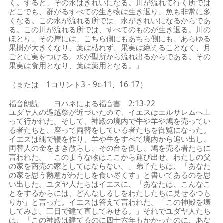
く。すると、その水はきれいになる。川が流れて行く所では
どこでも、群がるすべての生き物は生き返り、魚も非常に多
くなる。この水が流れる所では、水がきれいになるからであ
る。この川が流れる所では、すべてのものが生き返る。川の
ほとり、その岸には、こちら側にもあちら側にも、あらゆる
果樹が大きくなり、葉は枯れず、果実は絶えることなく、月
ごとに実をつける。水が聖所から流れ出るからである。その
果実は食用となり、葉は薬用となる。」
（または 1コリント3・9c-11、16-17）
福音朗読 ヨハネによる福音書 2:13-22
ユダヤ人の過越祭が近づいたので、イエスはエルサレムへ上
って行かれた。そして、神殿の境内で牛や羊や鳩を売ってい
る者たちと、座って両替をしている者たちを御覧になった。
イエスは縄で鞭を作り、羊や牛をすべて境内から追い出し、
両替人の金をまき散らし、その台を倒し、鳩を売る者たちに
言われた。「このような物はここから運び出せ。わたしの父
の家を商売の家としてはならない。」弟子たちは、「あなた
の家を思う熱意がわたしを食い尽くす」と書いてあるのを思
い出した。ユダヤ人たちはイエスに、「あなたは、こんなこ
とをするからには、どんなしるしをわたしたちに見せるつも
りか」と言った。イエスは答えて言われた。「この神殿を壊
してみよ。三日で建て直してみせる。」それでユダヤ人たち
は、「この神殿は建てるのに四十六年もかかったのに、あな