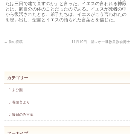
たは三日で建て直すのか」と言った。イエスの言われる神殿
とは、御自分の体のことだったのである。イエスが死者の中
から復活されたとき、弟子たちは、イエスがこう言われたの
を思い出し、聖書とイエスの語られた言葉とを信じた。
←
前の投稿
11月10日 聖レオ一世教皇教会博士
→
カテゴリー
未分類
巻頭言より
毎日のみ言葉
アーカイブ