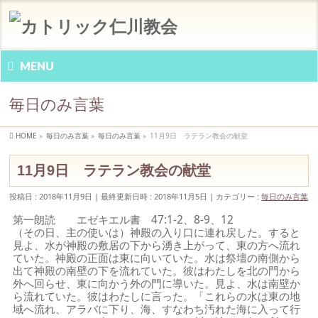
MENU
毎日のみ言葉
HOME
»
毎日のみ言葉
»
毎日のみ言葉
»
11月9日 ラテラン教会の献堂
11月9日 ラテラン教会の献堂
投稿日 : 2018年11月9日
最終更新日時 : 2018年11月5日
カテゴリー :
毎日のみ言葉
第一朗読 エゼキエル書 47:1-2、8-9、12
（その日、主の使いは）神殿の入り口に連れ戻した。すると
見よ、水が神殿の敷居の下から湧き上がって、東の方へ流れ
ていた。神殿の正面は東に向いていた。水は祭壇の南側から
出て神殿の南壁の下を流れていた。彼はわたしを北の門から
外へ回らせ、東に向かう外の門に導いた。見よ、水は南壁か
ら流れていた。彼はわたしに言った。「これらの水は東の地
域へ流れ、アラバに下り、海、すなわち汚れた海に入って行