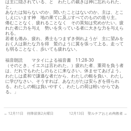
は主に隠されている、と わたしの裁きは神に忘れられた、
と。
あなたは知らないのか、聞いたことはないのか。主は、とこ
しえにいます神 地の果てに及ぶすべてのものの造り主。
倦むことなく、疲れることなく その英知は究めがたい。疲
れた者に力を与え 勢いを失っている者に大きな力を与えら
れる。
若者も倦み、疲れ、勇士もつまずき倒れようが 主に望みを
おく人は新たな力を得 鷲のように翼を張って上る。走って
も弱ることなく、歩いても疲れない。
福音朗読 マタイによる福音書 11:28-30
（そのとき、イエスは言われた。）疲れた者、重荷を負う者
は、だれでもわたしのもとに来なさい。休ませてあげよう。
わたしは柔和で謙遜な者だから、わたしの軛を負い、わたし
に学びなさい。そうすれば、あなたがたは安らぎを得られ
る。わたしの軛は負いやすく、わたしの荷は軽いからであ
る。」
←
12月11日 待降節第2火曜日
12月13日 聖ルチアおとめ殉教者
→