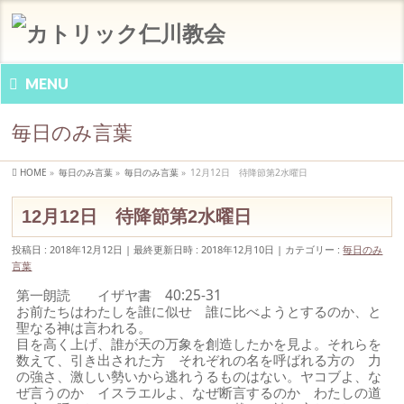
MENU
毎日のみ言葉
HOME
»
毎日のみ言葉
»
毎日のみ言葉
»
12月12日 待降節第2水曜日
12月12日 待降節第2水曜日
投稿日 : 2018年12月12日
最終更新日時 : 2018年12月10日
カテゴリー :
毎日のみ
言葉
第一朗読 イザヤ書 40:25-31
お前たちはわたしを誰に似せ 誰に比べようとするのか、と
聖なる神は言われる。
目を高く上げ、誰が天の万象を創造したかを見よ。それらを
数えて、引き出された方 それぞれの名を呼ばれる方の 力
の強さ、激しい勢いから逃れうるものはない。ヤコブよ、な
ぜ言うのか イスラエルよ、なぜ断言するのか わたしの道