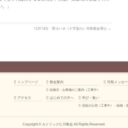
い。」
12月14日 聖ヨハネ（十字架の）司祭教会博士
→
トップページ
教会案内
司祭メッセー
結婚式・お葬儀のご案内（工事中）
アクセス
はじめての方へ
学び・集い
信徒の心得（工事中）・組織・
Copyright ©
カトリック仁川教会
All Rights Reserved.