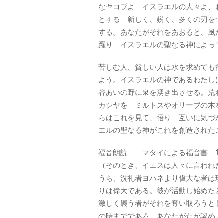
なヤコブよ イスラエルの人々よ、
とする 新しく、鋭く、多くの刃を
する。あなたがそれをあおると、風
躍り イスラエルの聖なる神によっ
苦しむ人、貧しい人は水を求めても
よう。イスラエルの神であるわたし
谷あいの野に泉を湧き出させる。荒
カシヤを ミルトスやオリーブの木
らはこれを見て、悟り 互いに気づ
エルの聖なる神がこれを創造された
福音朗読 マタイによる福音書 11:
（そのとき、イエスは人々に言われ
うち、洗礼者ヨハネより偉大な者は
りは偉大である。彼が活動し始めた
激しく襲う者がそれを奪い取ろうと
の時までである。あなたがたが認め