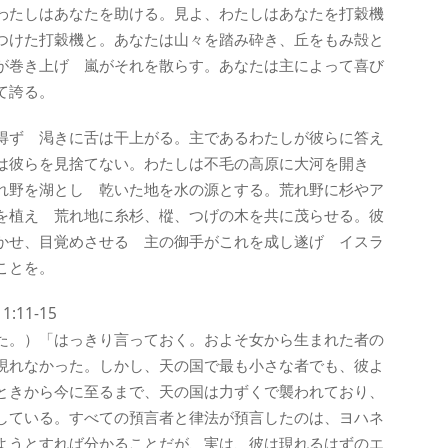
わたしはあなたを助ける。見よ、わたしはあなたを打穀機
つけた打穀機と。あなたは山々を踏み砕き、丘をもみ殻と
が巻き上げ 嵐がそれを散らす。あなたは主によって喜び
て誇る。
得ず 渇きに舌は干上がる。主であるわたしが彼らに答え
は彼らを見捨てない。わたしは不毛の高原に大河を開き
れ野を湖とし 乾いた地を水の源とする。荒れ野に杉やア
を植え 荒れ地に糸杉、樅、つげの木を共に茂らせる。彼
かせ、目覚めさせる 主の御手がこれを成し遂げ イスラ
ことを。
11-15
た。）「はっきり言っておく。およそ女から生まれた者の
現れなかった。しかし、天の国で最も小さな者でも、彼よ
ときから今に至るまで、天の国は力ずくで襲われており、
している。すべての預言者と律法が預言したのは、ヨハネ
ようとすれば分かることだが、実は、彼は現れるはずのエ