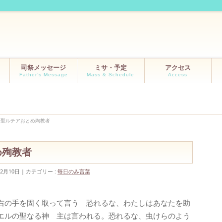
司祭メッセージ
ミサ・予定
アクセス
Father’s Message
Mass & Schedule
Access
日 聖ルチアおとめ殉教者
め殉教者
12月10日
カテゴリー :
毎日のみ言葉
右の手を固く取って言う 恐れるな、わたしはあなたを助
エルの聖なる神 主は言われる。恐れるな、虫けらのよう