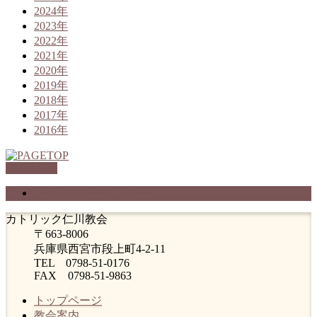
2024年
2023年
2022年
2021年
2020年
2019年
2018年
2017年
2016年
PAGETOP
プライバシーポリシー
カトリック仁川教会
〒663-8006
兵庫県西宮市段上町4-2-11
TEL 0798-51-0176
FAX 0798-51-9863
トップページ
教会案内