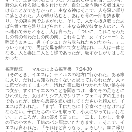
野のあらゆる獣に名を付けたが、自分に合う助ける者は見つ
けることができなかった。主なる神はそこで、人を深い眠り
に落とされた。人が眠り込むと、あばら骨の一部を抜き取
り、その跡を肉でふさがれた。そして、人から抜き取ったあ
ばら骨で女を造り上げられた。主なる神が彼女を人のところ
へ連れて来られると、人は言った。「ついに、これこそわた
しの骨の骨わたしの肉の肉。これをこそ、女（イシャー）と
呼ぼうまさに、男（イシュ）から取られたものだから。」こ
ういうわけで、男は父母を離れて女と結ばれ、二人は一体と
なる。人と妻は二人とも裸であったが、恥ずかしがりはしな
かった。
福音朗読 マルコによる福音書 7:24-30
（そのとき、イエスは）ティルスの地方に行かれた。ある家
に入り、だれにも知られたくないと思っておられたが、人々
に気づかれてしまった。汚れた霊に取りつかれた幼い娘を持
つ女が、すぐにイエスのことを聞きつけ、来てその足もとに
ひれ伏した。女はギリシア人でシリア・フェニキアの生まれ
であったが、娘から悪霊を追い出してくださいと頼んだ。イ
エスは言われた。「まず、子供たちに十分食べさせなければ
ならない。子供たちのパンを取って、小犬にやってはいけな
い。」ところが、女は答えて言った。「主よ、しかし、食卓
の下の小犬も、子供のパン屑はいただきます。」そこで、イ
エスは言われた。「それほど言うなら、よろしい。家に帰り