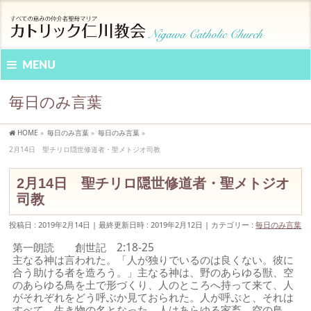
MENU
毎日のみ言葉
HOME
»
毎日のみ言葉
»
毎日のみ言葉
»
2月14日 聖チリロ隠世修道者・聖メトジオ司教
2月14日 聖チリロ隠世修道者・聖メトジオ
司教
投稿日 : 2019年2月14日
最終更新日時 : 2019年2月12日
カテゴリー :
毎日のみ言葉
第一朗読 創世記 2:18-25
主なる神は言われた。「人が独りでいるのは良くない。彼に
合う助ける者を造ろう。」主なる神は、野のあらゆる獣、空
のあらゆる鳥を土で形づくり、人のところへ持って来て、人
がそれぞれをどう呼ぶか見ておられた。人が呼ぶと、それは
すべて、生き物の名となった。人はあらゆる家畜、空の鳥、