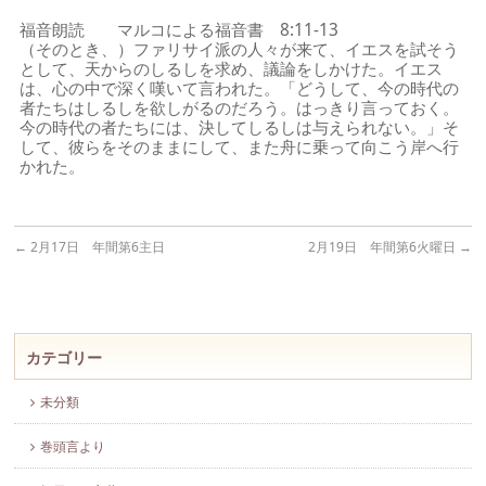
福音朗読 マルコによる福音書 8:11-13
（そのとき、）ファリサイ派の人々が来て、イエスを試そう
として、天からのしるしを求め、議論をしかけた。イエス
は、心の中で深く嘆いて言われた。「どうして、今の時代の
者たちはしるしを欲しがるのだろう。はっきり言っておく。
今の時代の者たちには、決してしるしは与えられない。」そ
して、彼らをそのままにして、また舟に乗って向こう岸へ行
かれた。
←
2月17日 年間第6主日
2月19日 年間第6火曜日
→
カテゴリー
未分類
巻頭言より