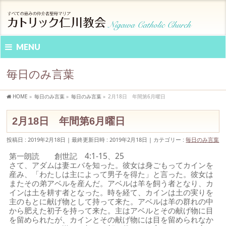
MENU
毎日のみ言葉
HOME
»
毎日のみ言葉
»
毎日のみ言葉
»
2月18日 年間第6月曜日
2月18日 年間第6月曜日
投稿日 : 2019年2月18日
最終更新日時 : 2019年2月18日
カテゴリー :
毎日のみ言葉
第一朗読 創世記 4:1-15、25
さて、アダムは妻エバを知った。彼女は身ごもってカインを
産み、「わたしは主によって男子を得た」と言った。彼女は
またその弟アベルを産んだ。アベルは羊を飼う者となり、カ
インは土を耕す者となった。時を経て、カインは土の実りを
主のもとに献げ物として持って来た。アベルは羊の群れの中
から肥えた初子を持って来た。主はアベルとその献げ物に目
を留められたが、カインとその献げ物には目を留められなか