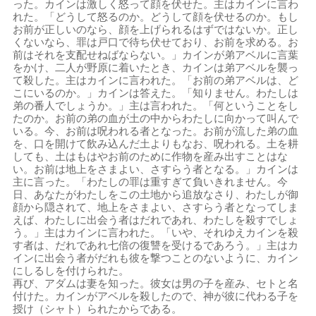
った。カインは激しく怒って顔を伏せた。主はカインに言わ
れた。「どうして怒るのか。どうして顔を伏せるのか。もし
お前が正しいのなら、顔を上げられるはずではないか。正し
くないなら、罪は戸口で待ち伏せており、お前を求める。お
前はそれを支配せねばならない。」カインが弟アベルに言葉
をかけ、二人が野原に着いたとき、カインは弟アベルを襲っ
て殺した。主はカインに言われた。「お前の弟アベルは、ど
こにいるのか。」カインは答えた。「知りません。わたしは
弟の番人でしょうか。」主は言われた。「何ということをし
たのか。お前の弟の血が土の中からわたしに向かって叫んで
いる。今、お前は呪われる者となった。お前が流した弟の血
を、口を開けて飲み込んだ土よりもなお、呪われる。土を耕
しても、土はもはやお前のために作物を産み出すことはな
い。お前は地上をさまよい、さすらう者となる。」カインは
主に言った。「わたしの罪は重すぎて負いきれません。今
日、あなたがわたしをこの土地から追放なさり、わたしが御
顔から隠されて、地上をさまよい、さすらう者となってしま
えば、わたしに出会う者はだれであれ、わたしを殺すでしょ
う。」主はカインに言われた。「いや、それゆえカインを殺
す者は、だれであれ七倍の復讐を受けるであろう。」主はカ
インに出会う者がだれも彼を撃つことのないように、カイン
にしるしを付けられた。
再び、アダムは妻を知った。彼女は男の子を産み、セトと名
付けた。カインがアベルを殺したので、神が彼に代わる子を
授け（シャト）られたからである。