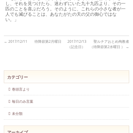
し、それを見つけたら、迷わずにいた九十九匹より、その一
匹のことを喜ぶだろう。そのように、これらの小さな者が一
人でも滅びることは、あなたがたの天の父の御心ではな
い。」
←
2017/12/11 待降節第2月曜日
2017/12/13 聖ルチアおとめ殉教者
（記念日） （待降節第2水曜日 ）
→
カテゴリー
巻頭言より
毎日のみ言葉
未分類
アーカイブ