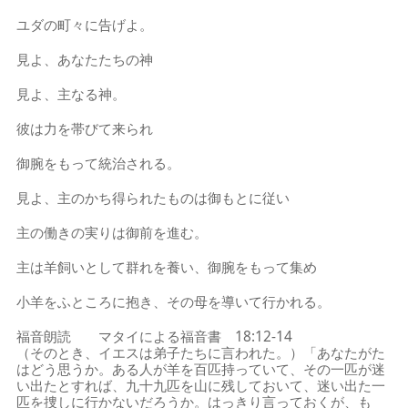
ユダの町々に告げよ。
見よ、あなたたちの神
見よ、主なる神。
彼は力を帯びて来られ
御腕をもって統治される。
見よ、主のかち得られたものは御もとに従い
主の働きの実りは御前を進む。
主は羊飼いとして群れを養い、御腕をもって集め
小羊をふところに抱き、その母を導いて行かれる。
福音朗読 マタイによる福音書 18:12-14
（そのとき、イエスは弟子たちに言われた。）「あなたがた
はどう思うか。ある人が羊を百匹持っていて、その一匹が迷
い出たとすれば、九十九匹を山に残しておいて、迷い出た一
匹を捜しに行かないだろうか。はっきり言っておくが、も