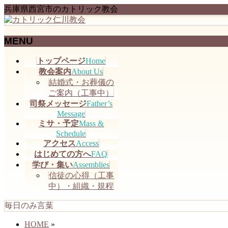
兵庫県西宮市のカトリック教会
MENU
メ
トップページ
Home
ニ
教会案内
About Us
ュ
結婚式・お葬儀の
ー
ご案内（工事中）
を
司祭メッセージ
Father’s
飛
Message
ミサ・予定
Mass &
ば
Schedule
す
アクセス
Access
はじめての方へ
FAQ
学び・集い
Assemblies
信徒の心得（工事
中）・組織・規程
毎日のみ言葉
HOME
»