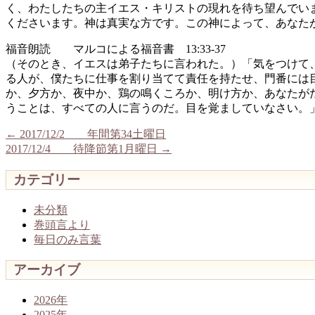
く、わたしたちの主イエス・キリストの現れを待ち望んでい
くださいます。神は真実な方です。この神によって、あなた
福音朗読 マルコによる福音書 13:33-37
（そのとき、イエスは弟子たちに言われた。）「気をつけて
る人が、僕たちに仕事を割り当てて責任を持たせ、門番には
か、夕方か、夜中か、鶏の鳴くころか、明け方か、あなたが
うことは、すべての人に言うのだ。目を覚ましていなさい。
←
2017/12/2 年間第34土曜日
2017/12/4 待降節第1月曜日
→
カテゴリー
未分類
巻頭言より
毎日のみ言葉
アーカイブ
2026年
2025年