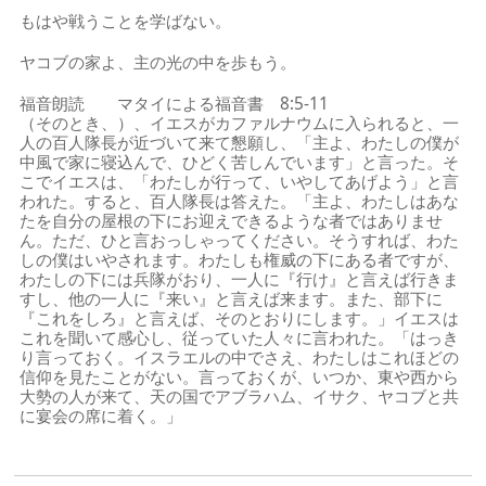
もはや戦うことを学ばない。
ヤコブの家よ、主の光の中を歩もう。
福音朗読 マタイによる福音書 8:5-11
（そのとき、）、イエスがカファルナウムに入られると、一
人の百人隊長が近づいて来て懇願し、「主よ、わたしの僕が
中風で家に寝込んで、ひどく苦しんでいます」と言った。そ
こでイエスは、「わたしが行って、いやしてあげよう」と言
われた。すると、百人隊長は答えた。「主よ、わたしはあな
たを自分の屋根の下にお迎えできるような者ではありませ
ん。ただ、ひと言おっしゃってください。そうすれば、わた
しの僕はいやされます。わたしも権威の下にある者ですが、
わたしの下には兵隊がおり、一人に『行け』と言えば行きま
すし、他の一人に『来い』と言えば来ます。また、部下に
『これをしろ』と言えば、そのとおりにします。」イエスは
これを聞いて感心し、従っていた人々に言われた。「はっき
り言っておく。イスラエルの中でさえ、わたしはこれほどの
信仰を見たことがない。言っておくが、いつか、東や西から
大勢の人が来て、天の国でアブラハム、イサク、ヤコブと共
に宴会の席に着く。」