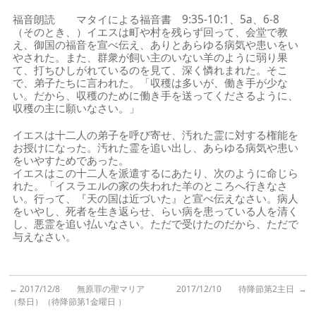
福音朗読 マタイによる福音書 9:35-10:1、5a、6-8
（そのとき、）イエスは町や村を残らず回って、会堂で教
え、御国の福音を宣べ伝え、ありとあらゆる病気や患いをい
やされた。また、群衆が飼い主のいない羊のように弱り果
て、打ちひしがれているのを見て、深く憐れまれた。そこ
で、弟子たちに言われた。「収穫は多いが、働き手が少な
い。だから、収穫のために働き手を送ってくださるように、
収穫の主に願いなさい。」
イエスは十二人の弟子を呼び寄せ、汚れた霊に対する権能を
お授けになった。汚れた霊を追い出し、あらゆる病気や患い
をいやすためであった。
イエスはこの十二人を派遣するにあたり、次のように命じら
れた。「イスラエルの家の失われた羊のところへ行きなさ
い。行って、『天の国は近づいた』と宣べ伝えなさい。病人
をいやし、死者を生き返らせ、らい病を患っている人を清く
し、悪霊を追い払いなさい。ただで受けたのだから、ただで
与えなさい。
←
2017/12/8 無原罪の聖マリア
2017/12/10 待降節第2主日
→
（祭日）（待降節第1金曜日 ）