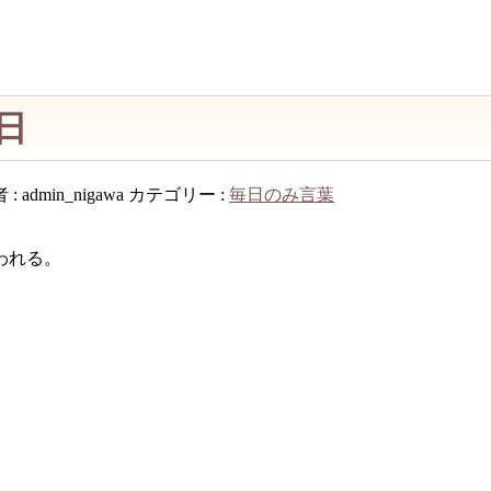
曜日
 :
admin_nigawa
カテゴリー :
毎日のみ言葉
われる。