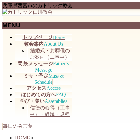
兵庫県西宮市のカトリック教会
MENU
メ
トップページ
Home
ニ
教会案内
About Us
ュ
結婚式・お葬儀の
ー
ご案内（工事中）
を
司祭メッセージ
Father’s
飛
Message
ミサ・予定
Mass &
ば
Schedule
す
アクセス
Access
はじめての方へ
FAQ
学び・集い
Assemblies
信徒の心得（工事
中）・組織・規程
毎日のみ言葉
HOME
»