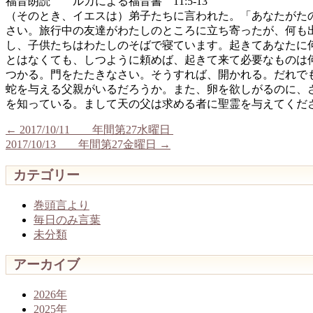
福音朗読 ルカによる福音書 11:5-13
（そのとき、イエスは）弟子たちに言われた。「あなたがた
さい。旅行中の友達がわたしのところに立ち寄ったが、何も
し、子供たちはわたしのそばで寝ています。起きてあなたに
とはなくても、しつように頼めば、起きて来て必要なものは
つかる。門をたたきなさい。そうすれば、開かれる。だれで
蛇を与える父親がいるだろうか。また、卵を欲しがるのに、
を知っている。まして天の父は求める者に聖霊を与えてくだ
←
2017/10/11 年間第27水曜日
2017/10/13 年間第27金曜日
→
カテゴリー
巻頭言より
毎日のみ言葉
未分類
アーカイブ
2026年
2025年