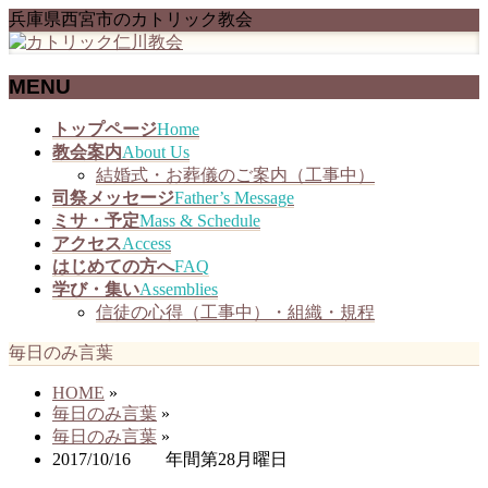
兵庫県西宮市のカトリック教会
MENU
メ
トップページ
Home
ニ
教会案内
About Us
ュ
結婚式・お葬儀のご案内（工事中）
ー
司祭メッセージ
Father’s Message
を
ミサ・予定
Mass & Schedule
飛
アクセス
Access
ば
はじめての方へ
FAQ
す
学び・集い
Assemblies
信徒の心得（工事中）・組織・規程
毎日のみ言葉
HOME
»
毎日のみ言葉
»
毎日のみ言葉
»
2017/10/16 年間第28月曜日