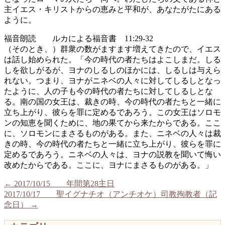
主イエス・キリストからの恵みと平和が、あなたがたにある
ように。
福音朗読 ルカによる福音書 11:29-32
（そのとき、）群衆の数がますます増えてきたので、イエス
は話し始められた。「今の時代の者たちはよこしまだ。しる
しを欲しがるが、ヨナのしるしのほかには、しるしは与えら
れない。つまり、ヨナがニネベの人々に対してしるしとなっ
たように、人の子も今の時代の者たちに対してしるしとな
る。南の国の女王は、裁きの時、今の時代の者たちと一緒に
立ち上がり、彼らを罪に定めるであろう。この女王はソロモ
ンの知恵を聞くために、地の果てから来たからである。ここ
に、ソロモンにまさるものがある。また、ニネベの人々は裁
きの時、今の時代の者たちと一緒に立ち上がり、彼らを罪に
定めるであろう。ニネベの人々は、ヨナの説教を聞いて悔い
改めたからである。ここに、ヨナにまさるものがある。」
←
2017/10/15 年間第28主日
2017/10/17 聖イグナチオ（アンチオケ）司教殉教者（記
念日）
→