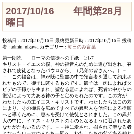
2017/10/16 年間第28月
曜日
投稿日 : 2017年10月16日
最終更新日時 : 2017年10月16日
投稿
者 :
admin_nigawa
カテゴリー :
毎日のみ言葉
第一朗読 ローマの信徒への手紙 1:1-7
キリスト・イエスの僕、神の福音んのために選び出され、召
されて使徒となったパウロから、（兄弟の皆さんへ。）－
－ この福音は、神が既に聖書の中で預言者を通して約束さ
れたもので、御子に関するものです。御子は、肉によればダ
ビデの子孫から生まれ、聖なる霊によれば、死者の中からの
復活によって力ある神の子と定められたのです。この方が、
わたしたちの主イエス・キリストです。わたしたちはこの方
により、その御名を広めてすべての異邦人を信仰による従順
へと導くために、恵みを受けて使徒とされました。この異邦
人の中に、イエス・キリストのものとなるように召されたあ
なたがたもいるのです。－－神に愛され、召されて聖なる者
となったローマの人たち一同へ。わたしたちの父である神と