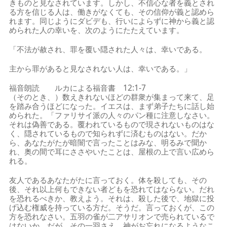
きものと見なされています。しかし、不信心な者を義とされ
る方を信じる人は、働きがなくても、その信仰が義と認めら
れます。同じようにダビデも、行いによらずに神から義と認
められた人の幸いを、次のようにたたえています。
「不法が赦され、罪を覆い隠された人々は、幸いである。
主から罪があると見なされない人は、幸いである。」
福音朗読 ルカによる福音書 12:1-7
（そのとき、）数えきれないほどの群衆が集まって来て、足
を踏み合うほどになった。イエスは、まず弟子たちに話し始
められた。「ファリサイ派の人々のパン種に注意しなさい。
それは偽善である。覆われているもので現されないものはな
く、隠されているもので知られずに済むものはない。だか
ら、あなたがたが暗闇で言ったことはみな、明るみで聞か
れ、奥の間で耳にささやいたことは、屋根の上で言い広めら
れる。
友人であるあなたがたに言っておく。体を殺しても、その
後、それ以上何もできない者どもを恐れてはならない。だれ
を恐れるべきか、教えよう。それは、殺した後で、地獄に投
げ込む権威を持っている方だ。そうだ。言っておくが、この
方を恐れなさい。五羽の雀が二アサリオンで売られているで
はないか。だが、その一羽さえ、神がお忘れになるようなこ