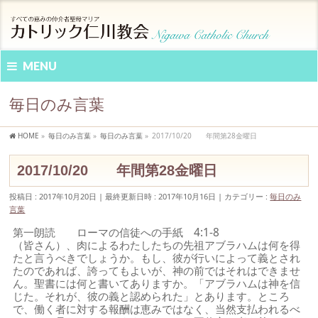
MENU
毎日のみ言葉
HOME
»
毎日のみ言葉
»
毎日のみ言葉
»
2017/10/20 年間第28金曜日
2017/10/20 年間第28金曜日
投稿日 : 2017年10月20日
最終更新日時 : 2017年10月16日
カテゴリー :
毎日のみ
言葉
第一朗読 ローマの信徒への手紙 4:1-8
（皆さん）、肉によるわたしたちの先祖アブラハムは何を得
たと言うべきでしょうか。もし、彼が行いによって義とされ
たのであれば、誇ってもよいが、神の前ではそれはできませ
ん。聖書には何と書いてありますか。「アブラハムは神を信
じた。それが、彼の義と認められた」とあります。ところ
で、働く者に対する報酬は恵みではなく、当然支払われるべ