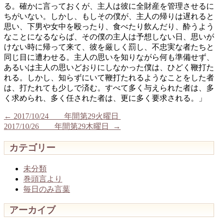
る。確かに言っておくが、主人は彼に全財産を管理させるに
ちがいない。しかし、もしその僕が、主人の帰りは遅れると
思い、下男や女中を殴ったり、食べたり飲んだり、酔うよう
なことになるならば、その僕の主人は予想しない日、思いが
けない時に帰って来て、彼を厳しく罰し、不忠実な者たちと
同じ目に遭わせる。主人の思いを知りながら何も準備せず、
あるいは主人の思いどおりにしなかった僕は、ひどく鞭打た
れる。しかし、知らずにいて鞭打たれるようなことをした者
は、打たれても少しで済む。すべて多く与えられた者は、多
く求められ、多く任された者は、更に多く要求される。」
←
2017/10/24 年間第29火曜日
2017/10/26 年間第29木曜日
→
カテゴリー
未分類
巻頭言より
毎日のみ言葉
アーカイブ