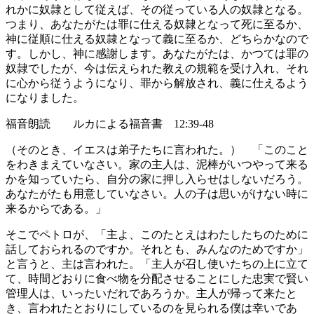
れかに奴隷として従えば、その従っている人の奴隷となる。
つまり、あなたがたは罪に仕える奴隷となって死に至るか、
神に従順に仕える奴隷となって義に至るか、どちらかなので
す。しかし、神に感謝します。あなたがたは、かつては罪の
奴隷でしたが、今は伝えられた教えの規範を受け入れ、それ
に心から従うようになり、罪から解放され、義に仕えるよう
になりました。
福音朗読 ルカによる福音書 12:39-48
（そのとき、イエスは弟子たちに言われた。） 「このこと
をわきまえていなさい。家の主人は、泥棒がいつやって来る
かを知っていたら、自分の家に押し入らせはしないだろう。
あなたがたも用意していなさい。人の子は思いがけない時に
来るからである。」
そこでペトロが、「主よ、このたとえはわたしたちのために
話しておられるのですか。それとも、みんなのためですか」
と言うと、主は言われた。「主人が召し使いたちの上に立て
て、時間どおりに食べ物を分配させることにした忠実で賢い
管理人は、いったいだれであろうか。主人が帰って来たと
き、言われたとおりにしているのを見られる僕は幸いであ