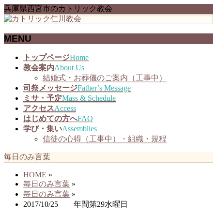
兵庫県西宮市のカトリック教会
MENU
メ
トップページ
Home
ニ
教会案内
About Us
ュ
結婚式・お葬儀のご案内（工事中）
ー
司祭メッセージ
Father’s Message
を
ミサ・予定
Mass & Schedule
飛
アクセス
Access
ば
はじめての方へ
FAQ
す
学び・集い
Assemblies
信徒の心得（工事中）・組織・規程
毎日のみ言葉
HOME
»
毎日のみ言葉
»
毎日のみ言葉
»
2017/10/25 年間第29水曜日