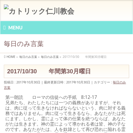
MENU
毎日のみ言葉
HOME
»
毎日のみ言葉
»
毎日のみ言葉
»
2017/10/30 年間第30月曜日
2017/10/30 年間第30月曜日
投稿日 : 2017年10月30日
最終更新日時 : 2017年10月30日
カテゴリー :
毎日のみ
言葉
第一朗読 ローマの信徒への手紙 8:12-17
兄弟たち、わたしたちには一つの義務がありますが、それ
は、肉に従って生きなければならないという、肉に対する義
務ではありません。肉に従って生きるなら、あなたがたは死
にます。しかし、霊によって体の仕業を絶つならば、あなた
がたは生きます。神の霊によって導かれる者は皆、神の子な
のです。あなたがたは、人を奴隷として再び恐れに陥れる霊