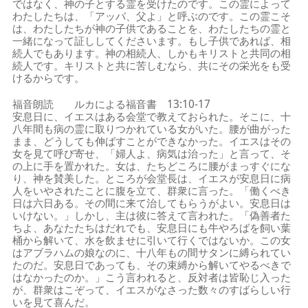
ではなく、神の子とする霊を受けたのです。この霊によって
わたしたちは、「アッバ、父よ」と呼ぶのです。この霊こそ
は、わたしたちが神の子供であることを、わたしたちの霊と
一緒になって証ししてくださいます。もし子供であれば、相
続人でもあります。神の相続人、しかもキリストと共同の相
続人です。キリストと共に苦しむなら、共にその栄光をも受
けるからです。
福音朗読 ルカによる福音書 13:10-17
安息日に、イエスはある会堂で教えておられた。そこに、十
八年間も病の霊に取りつかれている女がいた。腰が曲がった
まま、どうしても伸ばすことができなかった。イエスはその
女を見て呼び寄せ、「婦人よ、病気は治った」と言って、そ
の上に手を置かれた。女は、たちどころに腰がまっすぐにな
り、神を賛美した。ところが会堂長は、イエスが安息日に病
人をいやされたことに腹を立て、群衆に言った。「働くべき
日は六日ある。その間に来て治してもらうがよい。安息日は
いけない。」しかし、主は彼に答えて言われた。「偽善者た
ちよ、あなたたちはだれでも、安息日にも牛やろばを飼い葉
桶から解いて、水を飲ませに引いて行くではないか。この女
はアブラハムの娘なのに、十八年もの間サタンに縛られてい
たのだ。安息日であっても、その束縛から解いてやるべきで
はなかったのか。」こう言われると、反対者は皆恥じ入った
が、群衆はこぞって、イエスがなさった数々のすばらしい行
いを見て喜んだ。