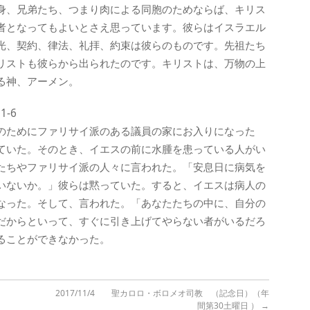
身、兄弟たち、つまり肉による同胞のためならば、キリス
者となってもよいとさえ思っています。彼らはイスラエル
光、契約、律法、礼拝、約束は彼らのものです。先祖たち
リストも彼らから出られたのです。キリストは、万物の上
る神、アーメン。
-6
のためにファリサイ派のある議員の家にお入りになった
ていた。そのとき、イエスの前に水腫を患っている人がい
たちやファリサイ派の人々に言われた。「安息日に病気を
いないか。」彼らは黙っていた。すると、イエスは病人の
なった。そして、言われた。「あなたたちの中に、自分の
だからといって、すぐに引き上げてやらない者がいるだろ
ることができなかった。
2017/11/4 聖カロロ・ボロメオ司教 （記念日）（年
間第30土曜日 ）
→