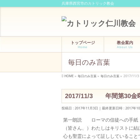
兵庫県西宮市のカトリック教会
トップページ
教会案内
Home
About Us
毎日のみ言葉
HOME
»
毎日のみ言葉
»
毎日のみ言葉
»
2017/1
2017/11/3 年間第30
投稿日 : 2017年11月3日
最終更新日時 : 2017年1
第一朗読 ローマの信徒への手紙 9
（皆さん、）わたしはキリストに結
心も聖霊によって証ししていること