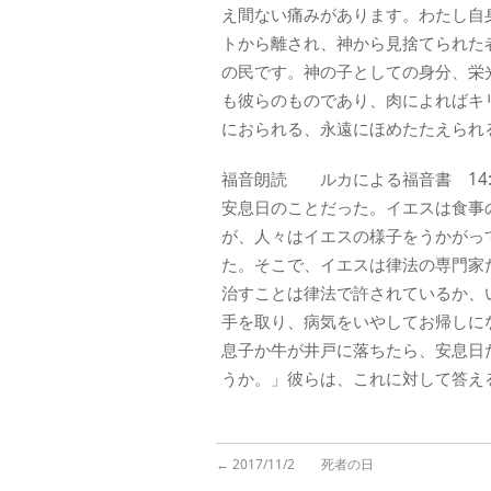
え間ない痛みがあります。わたし自
トから離され、神から見捨てられた
の民です。神の子としての身分、栄
も彼らのものであり、肉によればキ
におられる、永遠にほめたたえられ
福音朗読 ルカによる福音書 14:1
安息日のことだった。イエスは食事
が、人々はイエスの様子をうかがっ
た。そこで、イエスは律法の専門家
治すことは律法で許されているか、
手を取り、病気をいやしてお帰しに
息子か牛が井戸に落ちたら、安息日
うか。」彼らは、これに対して答え
←
2017/11/2 死者の日