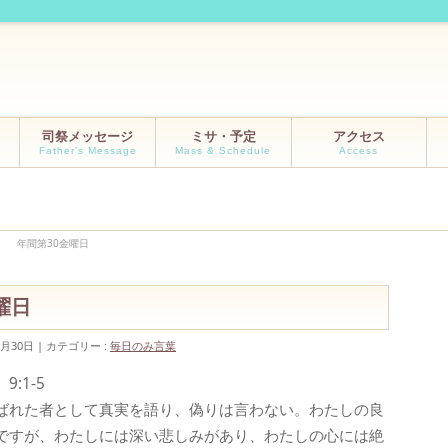
司祭メッセージ
ミサ・予定
アクセス
Father’s Message
Mass & Schedule
Access
1/3 年間第30金曜日
金曜日
0月30日
カテゴリー :
毎日のみ言葉
:1-5
ばれた者として真実を語り、偽りは言わない。わたしの良
ですが、わたしには深い悲しみがあり、わたしの心には絶