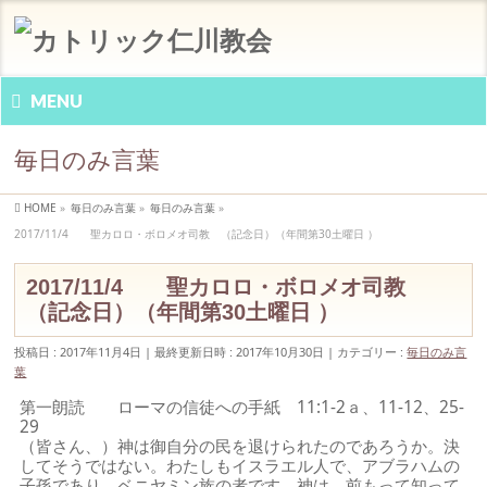
MENU
毎日のみ言葉
HOME
»
毎日のみ言葉
»
毎日のみ言葉
»
2017/11/4 聖カロロ・ボロメオ司教 （記念日）（年間第30土曜日 ）
2017/11/4 聖カロロ・ボロメオ司教
（記念日）（年間第30土曜日 ）
投稿日 : 2017年11月4日
最終更新日時 : 2017年10月30日
カテゴリー :
毎日のみ言
葉
第一朗読 ローマの信徒への手紙 11:1-2ａ、11-12、25-
29
（皆さん、）神は御自分の民を退けられたのであろうか。決
してそうではない。わたしもイスラエル人で、アブラハムの
子孫であり、ベニヤミン族の者です。神は、前もって知って