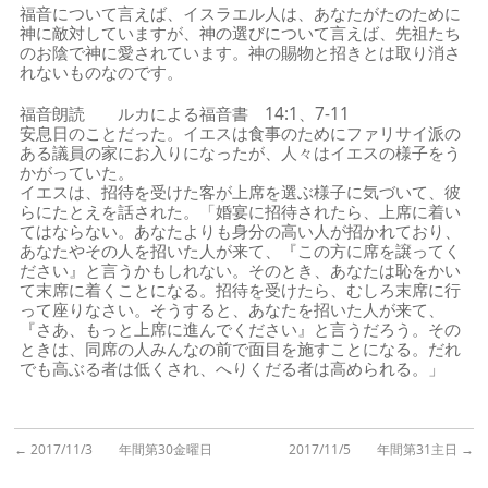
福音について言えば、イスラエル人は、あなたがたのために
神に敵対していますが、神の選びについて言えば、先祖たち
のお陰で神に愛されています。神の賜物と招きとは取り消さ
れないものなのです。
福音朗読 ルカによる福音書 14:1、7-11
安息日のことだった。イエスは食事のためにファリサイ派の
ある議員の家にお入りになったが、人々はイエスの様子をう
かがっていた。
イエスは、招待を受けた客が上席を選ぶ様子に気づいて、彼
らにたとえを話された。「婚宴に招待されたら、上席に着い
てはならない。あなたよりも身分の高い人が招かれており、
あなたやその人を招いた人が来て、『この方に席を譲ってく
ださい』と言うかもしれない。そのとき、あなたは恥をかい
て末席に着くことになる。招待を受けたら、むしろ末席に行
って座りなさい。そうすると、あなたを招いた人が来て、
『さあ、もっと上席に進んでください』と言うだろう。その
ときは、同席の人みんなの前で面目を施すことになる。だれ
でも高ぶる者は低くされ、へりくだる者は高められる。」
←
2017/11/3 年間第30金曜日
2017/11/5 年間第31主日
→