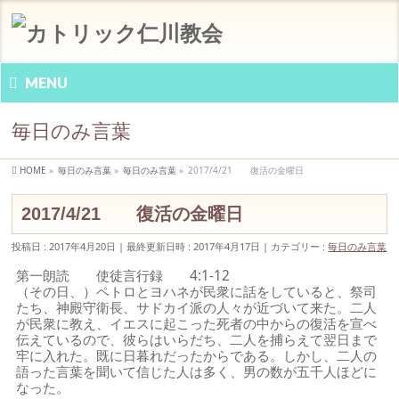
MENU
毎日のみ言葉
HOME
»
毎日のみ言葉
»
毎日のみ言葉
»
2017/4/21 復活の金曜日
2017/4/21 復活の金曜日
投稿日 : 2017年4月20日
最終更新日時 : 2017年4月17日
カテゴリー :
毎日のみ言葉
第一朗読 使徒言行録 4:1-12
（その日、）ペトロとヨハネが民衆に話をしていると、祭司
たち、神殿守衛長、サドカイ派の人々が近づいて来た。二人
が民衆に教え、イエスに起こった死者の中からの復活を宣べ
伝えているので、彼らはいらだち、二人を捕らえて翌日まで
牢に入れた。既に日暮れだったからである。しかし、二人の
語った言葉を聞いて信じた人は多く、男の数が五千人ほどに
なった。