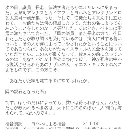
次の日、議員、長老、律法学者たちがエルサレムに集まっ
た。大祭司アンナスとカイアファとヨハネとアレクサンドロ
と大祭司一族が集まった。そして、使徒たちを真ん中に立た
せて、「お前たちは何の権威によって、だれの名によってあ
あいうことをしたのか」と尋問した。そのとき、ペトロは聖
霊に満たされて言った。「民の議員、また長老の方々、今日
わたしたちが取り調べを受けているのは、病人に対する善い
行いと、その人が何によっていやされたかということについ
てであるならば、あなたがたもイスラエルの民全体も知って
いただきたい。この人が良くなって、皆さんの前に立ってい
るのは、あなたがたが十字架につけて殺し、神が死者の中か
ら復活させられたあのナザレの人、イエス・キリストの名に
よるものです。この方こそ、
『あなたがた家を建てる者に捨てられたが、
隅の親石となった石』
です。ほかのだれによっても、救いは得られません。わたし
たちが救われるべき名は、天下にこの名のほか、人間には与
えられていないのです。」
福音朗読 ヨハネによる福音 21:1-14
その後、イエスはティベリアス湖畔で、また弟子たちに御自