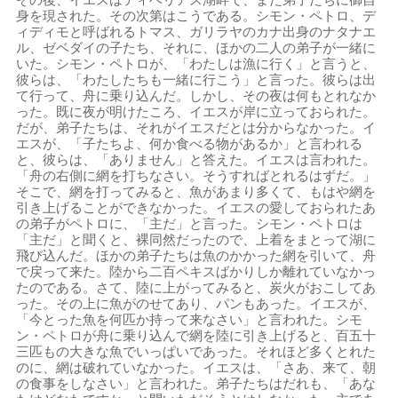
身を現された。その次第はこうである。シモン・ペトロ、デ
ィディモと呼ばれるトマス、ガリラヤのカナ出身のナタナエ
ル、ゼベダイの子たち、それに、ほかの二人の弟子が一緒に
いた。シモン・ペトロが、「わたしは漁に行く」と言うと、
彼らは、「わたしたちも一緒に行こう」と言った。彼らは出
て行って、舟に乗り込んだ。しかし、その夜は何もとれなか
った。既に夜が明けたころ、イエスが岸に立っておられた。
だが、弟子たちは、それがイエスだとは分からなかった。イ
エスが、「子たちよ、何か食べる物があるか」と言われる
と、彼らは、「ありません」と答えた。イエスは言われた。
「舟の右側に網を打ちなさい。そうすればとれるはずだ。」
そこで、網を打ってみると、魚があまり多くて、もはや網を
引き上げることができなかった。イエスの愛しておられたあ
の弟子がペトロに、「主だ」と言った。シモン・ペトロは
「主だ」と聞くと、裸同然だったので、上着をまとって湖に
飛び込んだ。ほかの弟子たちは魚のかかった網を引いて、舟
で戻って来た。陸から二百ペキスばかりしか離れていなかっ
たのである。さて、陸に上がってみると、炭火がおこしてあ
った。その上に魚がのせてあり、パンもあった。イエスが、
「今とった魚を何匹か持って来なさい」と言われた。シモ
ン・ペトロが舟に乗り込んで網を陸に引き上げると、百五十
三匹もの大きな魚でいっぱいであった。それほど多くとれた
のに、網は破れていなかった。イエスは、「さあ、来て、朝
の食事をしなさい」と言われた。弟子たちはだれも、「あな