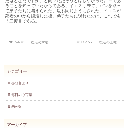
たはどなたですか」と問いただそうとはしなかった。主であ
ることを知っていたからである。イエスは来て、パンを取っ
て弟子たちに与えられた。魚も同じようにされた。イエスが
死者の中から復活した後、弟子たちに現れたのは、これでも
う三度目である。
←
2017/4/20 復活の木曜日
2017/4/22 復活の土曜日
→
カテゴリー
巻頭言より
毎日のみ言葉
未分類
アーカイブ