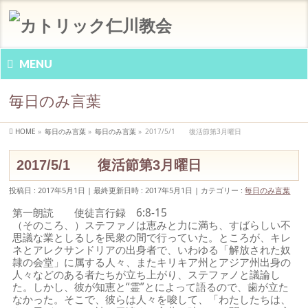
MENU
毎日のみ言葉
HOME
»
毎日のみ言葉
»
毎日のみ言葉
»
2017/5/1 復活節第3月曜日
2017/5/1 復活節第3月曜日
投稿日 : 2017年5月1日
最終更新日時 : 2017年5月1日
カテゴリー :
毎日のみ言葉
第一朗読 使徒言行録 6:8-15
（そのころ、）ステファノは恵みと力に満ち、すばらしい不
思議な業としるしを民衆の間で行っていた。ところが、キレ
ネとアレクサンドリアの出身者で、いわゆる「解放された奴
隷の会堂」に属する人々、またキリキア州とアジア州出身の
人々などのある者たちが立ち上がり、ステファノと議論し
た。しかし、彼が知恵と“霊”とによって語るので、歯が立た
なかった。そこで、彼らは人々を唆して、「わたしたちは、