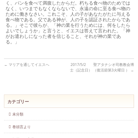
く、パンを食べて満腹したからだ。朽ちる食べ物のためでは
なく、いつまでもなくならないで、永遠の命に至る食べ物の
ために働きなさい。これこそ、人の子があなたがたに与える
食べ物である。父である神が、人の子を認証されたからであ
る。」そこで彼らが、「神の業を行うためには、何をしたら
よいでしょうか」と言うと、イエスは答えて言われた。「神
がお遣わしになった者を信じること、それが神の業であ
る。」
←
マリアを通してイエスへ
2017/5/2 聖アタナシオ司教教会博
士（記念日） （復活節第3火曜日 ）
→
カテゴリー
未分類
巻頭言より