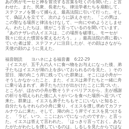
あの男がモーセと神を冒涜する言葉を吐くのを聞いた」と言
わせた。また、民衆、長老たち、律法学者たちを扇動して、
ステファノを襲って捕らえ、最高法院に引いて行った。そし
て、偽証人を立てて、次のように訴えさせた。「この男は、
この聖なる場所と律法をけなして、一向にやめようとしませ
ん。わたしたちは、彼がこう言っているのを聞いています。
『あのナザレの人イエスは、この場所を破壊し、モーセが
我々に伝えた慣習を変えるだろう。』」最高法院の席に着い
ていた者は皆、ステファノに注目したが、その顔はさながら
天使の顔のように見えた。
福音朗読 ヨハネによる福音書 6:22-29
（イエスが、五千人の人々に食べ物をお与えになった後、弟
子たちはイエスが湖の上を歩いておられるのを見た。）その
翌日、湖の向こう岸に残っていた群衆は、そこには小舟が一
そうしかなかったこと、また、イエスは弟子たちと一緒に舟
に乗り込まれず、弟子たちだけが出かけたことに気づいた。
ところが、ほかの小舟が数そうティベリアスから、主が感謝
の祈りを唱えられた後に人々がパンを食べた場所へ近づいて
来た。群衆は、イエスも弟子たちもそこにいないと知ると、
自分たちもそれらの小舟に乗り、イエスを捜し求めてカファ
ルナウムに来た。そして、湖の向こう岸でイエスを見つける
と、「ラビ、いつ、ここにおいでになったのですか」と言っ
た。イエスは答えて言われた。「はっきり言っておく。あな
たがたがわたしを捜しているのは、しるしを見たからではな