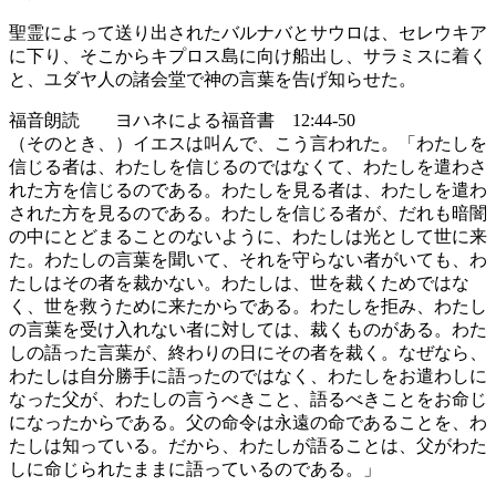
聖霊によって送り出されたバルナバとサウロは、セレウキア
に下り、そこからキプロス島に向け船出し、サラミスに着く
と、ユダヤ人の諸会堂で神の言葉を告げ知らせた。
福音朗読 ヨハネによる福音書 12:44-50
（そのとき、）イエスは叫んで、こう言われた。「わたしを
信じる者は、わたしを信じるのではなくて、わたしを遣わさ
れた方を信じるのである。わたしを見る者は、わたしを遣わ
された方を見るのである。わたしを信じる者が、だれも暗闇
の中にとどまることのないように、わたしは光として世に来
た。わたしの言葉を聞いて、それを守らない者がいても、わ
たしはその者を裁かない。わたしは、世を裁くためではな
く、世を救うために来たからである。わたしを拒み、わたし
の言葉を受け入れない者に対しては、裁くものがある。わた
しの語った言葉が、終わりの日にその者を裁く。なぜなら、
わたしは自分勝手に語ったのではなく、わたしをお遣わしに
なった父が、わたしの言うべきこと、語るべきことをお命じ
になったからである。父の命令は永遠の命であることを、わ
たしは知っている。だから、わたしが語ることは、父がわた
しに命じられたままに語っているのである。」