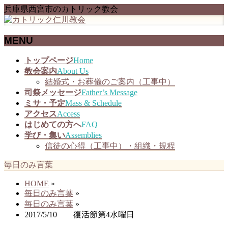
兵庫県西宮市のカトリック教会
MENU
メ
トップページ
Home
ニ
教会案内
About Us
ュ
結婚式・お葬儀のご案内（工事中）
ー
司祭メッセージ
Father’s Message
を
ミサ・予定
Mass & Schedule
飛
アクセス
Access
ば
はじめての方へ
FAQ
す
学び・集い
Assemblies
信徒の心得（工事中）・組織・規程
毎日のみ言葉
HOME
»
毎日のみ言葉
»
毎日のみ言葉
»
2017/5/10 復活節第4水曜日