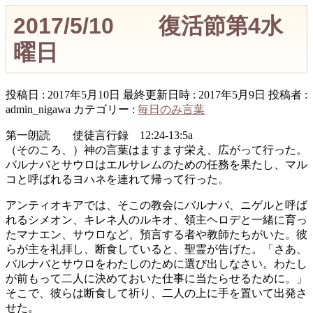
2017/5/10 復活節第4水
曜日
投稿日 : 2017年5月10日
最終更新日時 : 2017年5月9日
投稿者 :
admin_nigawa
カテゴリー :
毎日のみ言葉
第一朗読 使徒言行録 12:24-13:5a
（そのころ、）神の言葉はますます栄え、広がって行った。
バルナバとサウロはエルサレムのための任務を果たし、マル
コと呼ばれるヨハネを連れて帰って行った。
アンティオキアでは、そこの教会にバルナバ、ニゲルと呼ば
れるシメオン、キレネ人のルキオ、領主ヘロデと一緒に育っ
たマナエン、サウロなど、預言する者や教師たちがいた。彼
らが主を礼拝し、断食していると、聖霊が告げた。「さあ、
バルナバとサウロをわたしのために選び出しなさい。わたし
が前もって二人に決めておいた仕事に当たらせるために。」
そこで、彼らは断食して祈り、二人の上に手を置いて出発さ
せた。