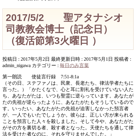
2017/5/2 聖アタナシオ
司教教会博士（記念日）
（復活節第3火曜日 ）
投稿日 : 2017年5月2日
最終更新日時 : 2017年5月1日
投稿者 :
admin_nigawa
カテゴリー :
毎日のみ言葉
第一朗読 使徒言行録 7:51-8:1a
（その日、ステファノは、民衆、長老たち、律法学者たちに
言った。）「かたくなで、心と耳に割礼を受けていない人た
ち、あなたがたは、いつも聖霊に逆らっています。あなたが
たの先祖が逆らったように、あなたがたもそうしているので
す。いったい、あなたがたの先祖が迫害しなかった預言者
が、一人でもいたでしょうか。彼らは、正しい方が来られる
ことを預言した人々を殺しました。そして今や、あなたがた
がその方を裏切る者、殺す者となった。天使たちを通して律
法を受けた者なのに、それを守りませんでした。」