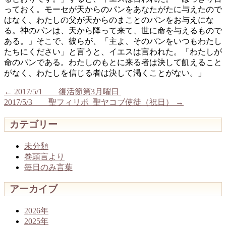
っておく。モーセが天からのパンをあなたがたに与えたので
はなく、わたしの父が天からのまことのパンをお与えにな
る。神のパンは、天から降って来て、世に命を与えるもので
ある。」そこで、彼らが、「主よ、そのパンをいつもわたし
たちにください」と言うと、イエスは言われた。「わたしが
命のパンである。わたしのもとに来る者は決して飢えること
がなく、わたしを信じる者は決して渇くことがない。」
←
2017/5/1 復活節第3月曜日
2017/5/3 聖フィリポ 聖ヤコブ使徒（祝日）
→
カテゴリー
未分類
巻頭言より
毎日のみ言葉
アーカイブ
2026年
2025年