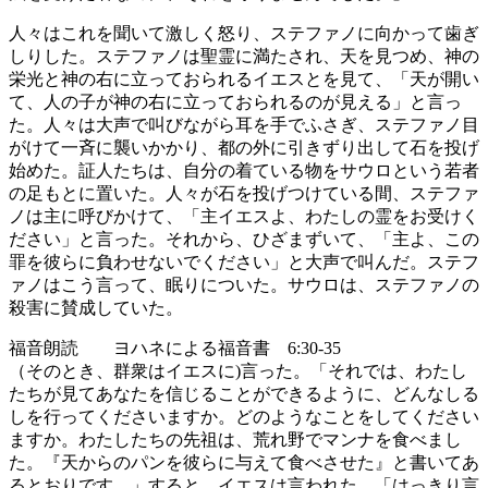
人々はこれを聞いて激しく怒り、ステファノに向かって歯ぎ
しりした。ステファノは聖霊に満たされ、天を見つめ、神の
栄光と神の右に立っておられるイエスとを見て、「天が開い
て、人の子が神の右に立っておられるのが見える」と言っ
た。人々は大声で叫びながら耳を手でふさぎ、ステファノ目
がけて一斉に襲いかかり、都の外に引きずり出して石を投げ
始めた。証人たちは、自分の着ている物をサウロという若者
の足もとに置いた。人々が石を投げつけている間、ステファ
ノは主に呼びかけて、「主イエスよ、わたしの霊をお受けく
ださい」と言った。それから、ひざまずいて、「主よ、この
罪を彼らに負わせないでください」と大声で叫んだ。ステフ
ァノはこう言って、眠りについた。サウロは、ステファノの
殺害に賛成していた。
福音朗読 ヨハネによる福音書 6:30-35
（そのとき、群衆はイエスに)言った。「それでは、わたし
たちが見てあなたを信じることができるように、どんなしる
しを行ってくださいますか。どのようなことをしてください
ますか。わたしたちの先祖は、荒れ野でマンナを食べまし
た。『天からのパンを彼らに与えて食べさせた』と書いてあ
るとおりです。」すると、イエスは言われた。「はっきり言