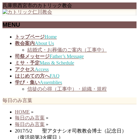
兵庫県西宮市のカトリック教会
MENU
メ
トップページ
Home
ニ
教会案内
About Us
ュ
結婚式・お葬儀のご案内（工事中）
ー
司祭メッセージ
Father’s Message
を
ミサ・予定
Mass & Schedule
飛
アクセス
Access
ば
はじめての方へ
FAQ
す
学び・集い
Assemblies
信徒の心得（工事中）・組織・規程
毎日のみ言葉
HOME
»
毎日のみ言葉
»
毎日のみ言葉
»
2017/5/2 聖アタナシオ司教教会博士（記念日）
（復活節第3火曜日 ）