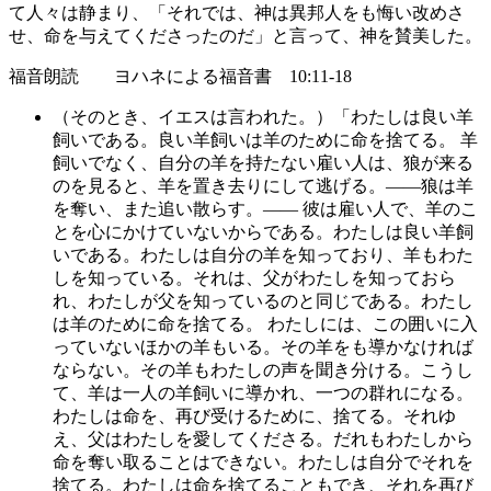
て人々は静まり、「それでは、神は異邦人をも悔い改めさ
せ、命を与えてくださったのだ」と言って、神を賛美した。
福音朗読 ヨハネによる福音書 10:11-18
（そのとき、イエスは言われた。）「わたしは良い羊
飼いである。良い羊飼いは羊のために命を捨てる。 羊
飼いでなく、自分の羊を持たない雇い人は、狼が来る
のを見ると、羊を置き去りにして逃げる。――狼は羊
を奪い、また追い散らす。―― 彼は雇い人で、羊のこ
とを心にかけていないからである。わたしは良い羊飼
いである。わたしは自分の羊を知っており、羊もわた
しを知っている。それは、父がわたしを知っておら
れ、わたしが父を知っているのと同じである。わたし
は羊のために命を捨てる。 わたしには、この囲いに入
っていないほかの羊もいる。その羊をも導かなければ
ならない。その羊もわたしの声を聞き分ける。こうし
て、羊は一人の羊飼いに導かれ、一つの群れになる。
わたしは命を、再び受けるために、捨てる。それゆ
え、父はわたしを愛してくださる。だれもわたしから
命を奪い取ることはできない。わたしは自分でそれを
捨てる。わたしは命を捨てることもでき、それを再び