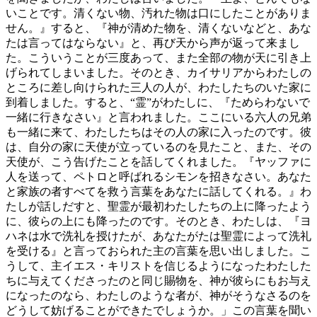
いことです。清くない物、汚れた物は口にしたことがありま
せん。』すると、『神が清めた物を、清くないなどと、あな
たは言ってはならない』と、再び天から声が返って来まし
た。こういうことが三度あって、また全部の物が天に引き上
げられてしまいました。そのとき、カイサリアからわたしの
ところに差し向けられた三人の人が、わたしたちのいた家に
到着しました。すると、“霊”がわたしに、『ためらわないで
一緒に行きなさい』と言われました。ここにいる六人の兄弟
も一緒に来て、わたしたちはその人の家に入ったのです。彼
は、自分の家に天使が立っているのを見たこと、また、その
天使が、こう告げたことを話してくれました。『ヤッファに
人を送って、ペトロと呼ばれるシモンを招きなさい。あなた
と家族の者すべてを救う言葉をあなたに話してくれる。』わ
たしが話しだすと、聖霊が最初わたしたちの上に降ったよう
に、彼らの上にも降ったのです。そのとき、わたしは、『ヨ
ハネは水で洗礼を授けたが、あなたがたは聖霊によって洗礼
を受ける』と言っておられた主の言葉を思い出しました。こ
うして、主イエス・キリストを信じるようになったわたした
ちに与えてくださったのと同じ賜物を、神が彼らにもお与え
になったのなら、わたしのような者が、神がそうなさるのを
どうして妨げることができたでしょうか。」この言葉を聞い