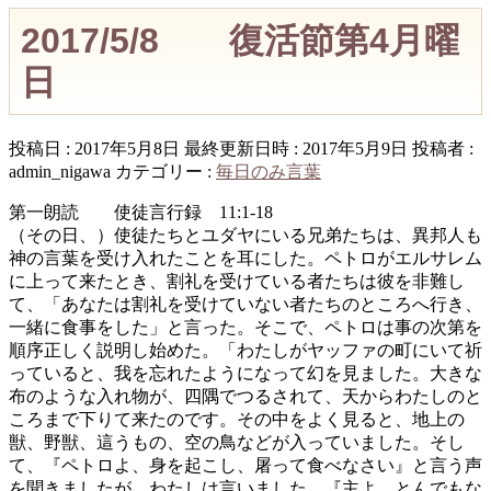
2017/5/8 復活節第4月曜
日
投稿日 : 2017年5月8日
最終更新日時 : 2017年5月9日
投稿者 :
admin_nigawa
カテゴリー :
毎日のみ言葉
第一朗読 使徒言行録 11:1-18
（その日、）使徒たちとユダヤにいる兄弟たちは、異邦人も
神の言葉を受け入れたことを耳にした。ペトロがエルサレム
に上って来たとき、割礼を受けている者たちは彼を非難し
て、「あなたは割礼を受けていない者たちのところへ行き、
一緒に食事をした」と言った。そこで、ペトロは事の次第を
順序正しく説明し始めた。「わたしがヤッファの町にいて祈
っていると、我を忘れたようになって幻を見ました。大きな
布のような入れ物が、四隅でつるされて、天からわたしのと
ころまで下りて来たのです。その中をよく見ると、地上の
獣、野獣、這うもの、空の鳥などが入っていました。そし
て、『ペトロよ、身を起こし、屠って食べなさい』と言う声
を聞きましたが、わたしは言いました。『主よ、とんでもな