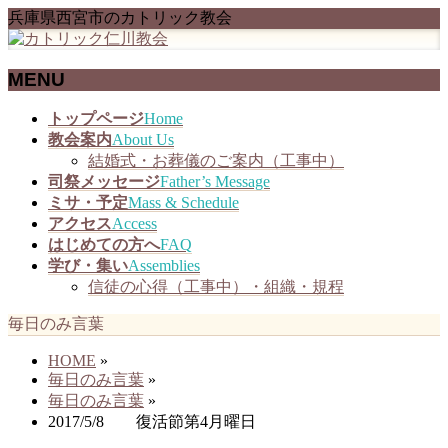
兵庫県西宮市のカトリック教会
MENU
メ
トップページ
Home
ニ
教会案内
About Us
ュ
結婚式・お葬儀のご案内（工事中）
ー
司祭メッセージ
Father’s Message
を
ミサ・予定
Mass & Schedule
飛
アクセス
Access
ば
はじめての方へ
FAQ
す
学び・集い
Assemblies
信徒の心得（工事中）・組織・規程
毎日のみ言葉
HOME
»
毎日のみ言葉
»
毎日のみ言葉
»
2017/5/8 復活節第4月曜日