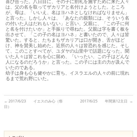
喜び合った。八日目に、その子に割礼を施すために来た人々
は、父の名を取ってザカリアと名付けようとした。ところ
が、母は、「いいえ、名はヨハネとしなければなりません」
と言った。しかし人々は、「あなたの親類には、そういう名
の付いた人はだれもいない」と言い、父親に、「この子に何
と名を付けたいか」と手振りで尋ねた。父親は字を書く板を
出させて、「この子の名はヨハネ」と書いたので、人々は皆
驚いた。すると、たちまちザカリアは口が開き、舌がほど
け、神を賛美し始めた。近所の人々は皆恐れを感じた。そし
て、このことすべてが、ユダヤの山里中で話題になった。聞
いた人々は皆これを心に留め、「いったい、この子はどんな
人になるのだろうか」と言った。この子には主の力が及んで
いたのである。
幼子は身も心も健やかに育ち、イスラエルの人々の前に現れ
るまで荒れ野にいた。
←
2017/6/23 イエスのみ心（祭
2017/6/25 年間第12主日
→
日）