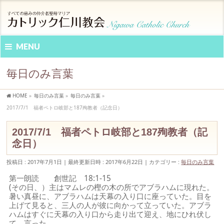
MENU
毎日のみ言葉
HOME
»
毎日のみ言葉
»
毎日のみ言葉
»
2017/7/1 福者ペトロ岐部と187殉教者（記念日）
2017/7/1 福者ペトロ岐部と187殉教者（記
念日）
投稿日 : 2017年7月1日
最終更新日時 : 2017年6月22日
カテゴリー :
毎日のみ言葉
第一朗読 創世記 18:1-15
(その日、）主はマムレの樫の木の所でアブラハムに現れた。
暑い真昼に、アブラハムは天幕の入り口に座っていた。目を
上げて見ると、三人の人が彼に向かって立っていた。アブラ
ハムはすぐに天幕の入り口から走り出て迎え、地にひれ伏し
て、言った。