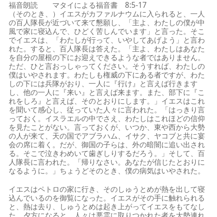
福音朗読 マタイによる福音書 8:5-17
（そのとき、）イエスがカファルナウムに入られると、一人
の百人隊長が近づいて来て懇願し、「主よ、わたしの僕が中
風で家に寝込んで、ひどく苦しんでいます」と言った。そこ
でイエスは、「わたしが行って、いやしてあげよう」と言わ
れた。すると、百人隊長は答えた。「主よ、わたしはあなた
を自分の屋根の下にお迎えできるような者ではありません。
ただ、ひと言おっしゃってください。そうすれば、わたしの
僕はいやされます。わたしも権威の下にある者ですが、わた
しの下には兵隊がおり、一人に『行け』と言えば行きます
し、他の一人に『来い』と言えば来ます。また、部下に『こ
れをしろ』と言えば、そのとおりにします。」イエスはこれ
を聞いて感心し、従っていた人々に言われた。「はっきり言
っておく。イスラエルの中でさえ、わたしはこれほどの信仰
を見たことがない。言っておくが、いつか、東や西から大勢
の人が来て、天の国でアブラハム、イサク、ヤコブと共に宴
会の席に着く。だが、御国の子らは、外の暗闇に追い出され
る。そこで泣きわめいて歯ぎしりするだろう。」そして、百
人隊長に言われた。「帰りなさい。あなたが信じたとおりに
なるように。」ちょうどそのとき、僕の病気はいやされた。
イエスはペトロの家に行き、そのしゅうとめが熱を出して寝
込んでいるのを御覧になった。イエスがその手に触れられる
と、熱は去り、しゅうとめは起き上がってイエスをもてなし
た。夕方になると、人々は悪霊に取りつかれた者を大勢連れ