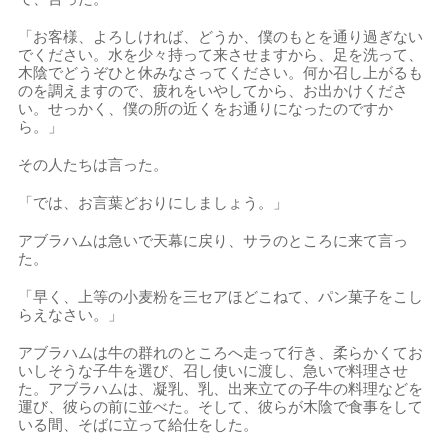
「お客様、よろしければ、どうか、僕のもとを通り過ぎない
でください。水を少々持って来させますから、足を洗って、
木陰でどうぞひと休みなさってください。何か召し上がるも
のを調えますので、疲れをいやしてから、お出かけくださ
い。せっかく、僕の所の近くをお通りになったのですか
ら。」
その人たちは言った。
「では、お言葉どおりにしましょう。」
アブラハムは急いで天幕に戻り、サラのところに来て言っ
た。
「早く、上等の小麦粉を三セアほどこねて、パン菓子をこし
らえなさい。」
アブラハムは牛の群れのところへ走って行き、柔らかくてお
いしそうな子牛を選び、召し使いに渡し、急いで料理させ
た。アブラハムは、凝乳、乳、出来立ての子牛の料理などを
運び、彼らの前に並べた。そして、彼らが木陰で食事をして
いる間、そばに立って給仕をした。