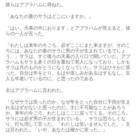
彼らはアブラハムに尋ねた。
「あなたの妻のサラはどこにいますか。」
「はい、天幕の中におります」とアブラハムが答えると、彼
らの一人が言った。
「わたしは来年の今ごろ、必ずここにまた来ますが、そのこ
ろには、あなたの妻のサラに男の子が生まれているでしょ
う。」サラは、すぐ後ろの天幕の入り口で聞いていた。アブ
ラハムもサラも多くの日を重ねて老人になっており、しかも
サラは月のものがとうになくなっていた。サラはひそかに笑
った。自分は年をとり、もはや楽しみがあるはずもなし、主
人も年老いているのに、と思ったのである。
主はアブラハムに言われた。
「なぜサラは笑ったのか。なぜ年をとった自分に子供が生ま
れるはずがないと思ったのだ。主に不可能なことがあろう
か。来年の今ごろ、わたしはここに戻ってくる。そのころ、
サラには必ず男の子が生まれている。」サラは恐ろしくな
り、打ち消して言った。「わたしは笑いませんでした。」主
は言われた。「いや、あなたは確かに笑った。」