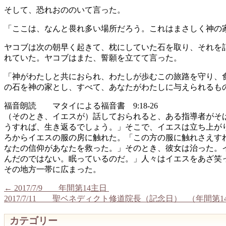
そして、恐れおののいて言った。
「ここは、なんと畏れ多い場所だろう。これはまさしく神の
ヤコブは次の朝早く起きて、枕にしていた石を取り、それを
れていた。ヤコブはまた、誓願を立てて言った。
「神がわたしと共におられ、わたしが歩むこの旅路を守り、
の石を神の家とし、すべて、あなたがわたしに与えられるも
福音朗読 マタイによる福音書 9:18-26
（そのとき、イエスが）話しておられると、ある指導者がそ
うすれば、生き返るでしょう。」そこで、イエスは立ち上が
ろからイエスの服の房に触れた。「この方の服に触れさえす
なたの信仰があなたを救った。」そのとき、彼女は治った。
んだのではない。眠っているのだ。」人々はイエスをあざ笑
その地方一帯に広まった。
←
2017/7/9 年間第14主日
2017/7/11 聖ベネディクト修道院長（記念日） （年間第1
カテゴリー