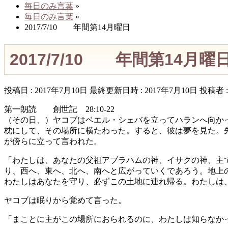
毎日のみ言葉
»
毎日のみ言葉
»
2017/7/10 年間第14月曜日
2017/7/10 年間第14月曜
投稿日 : 2017年7月10日
最終更新日時 : 2017年7月10日
投稿者 
第一朗読 創世記 28:10-22
（その日、）ヤコブはベエル・シェバを立ってハランへ向か
枕にして、その場所に横たわった。すると、彼は夢を見た。
が傍らに立って言われた。
「わたしは、あなたの父祖アブラハムの神、イサクの神、主
り、西へ、東へ、北へ、南へと広がっていくであろう。地上
わたしはあなたを守り、必ずこの土地に連れ帰る。わたしは
ヤコブは眠りから覚めて言った。
「まことに主がこの場所におられるのに、わたしは知らなか