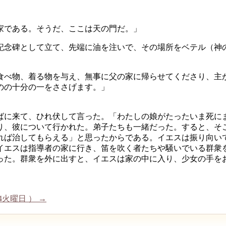
家である。そうだ、ここは天の門だ。」
記念碑として立て、先端に油を注いで、その場所をベテル（神
食べ物、着る物を与え、無事に父の家に帰らせてくださり、主
のの十分の一をささげます。」
ばに来て、ひれ伏して言った。「わたしの娘がたったいま死に
り、彼について行かれた。弟子たちも一緒だった。すると、そ
れば治してもらえる」と思ったからである。イエスは振り向い
イエスは指導者の家に行き、笛を吹く者たちや騒いでいる群衆
った。群衆を外に出すと、イエスは家の中に入り、少女の手を
4火曜日 ）
→