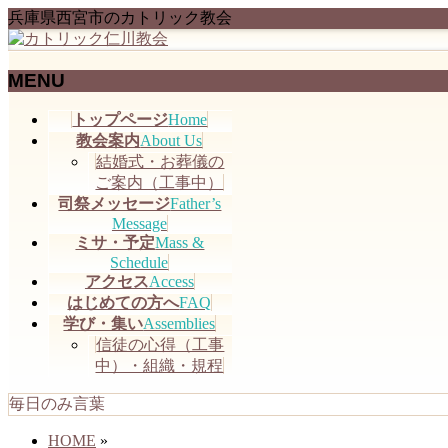
兵庫県西宮市のカトリック教会
MENU
メ
トップページ
Home
ニ
教会案内
About Us
ュ
結婚式・お葬儀の
ー
ご案内（工事中）
を
司祭メッセージ
Father’s
飛
Message
ミサ・予定
Mass &
ば
Schedule
す
アクセス
Access
はじめての方へ
FAQ
学び・集い
Assemblies
信徒の心得（工事
中）・組織・規程
毎日のみ言葉
HOME
»