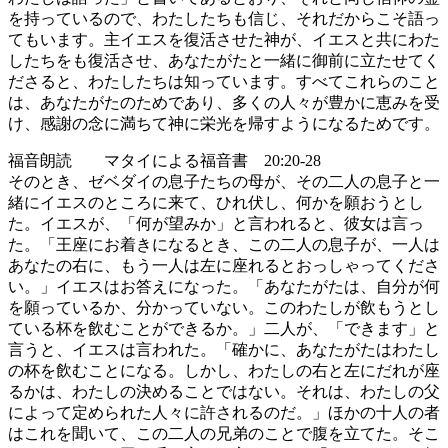
を持っているので、わたしたちも信じ、それだからこそ語っ
てもいます。主イエスを復活させた神が、イエスと共にわた
したちをも復活させ、あなたがたと一緒に御前に立たせてく
ださると、わたしたちは知っています。すべてこれらのこと
は、あなたがたのためであり、多くの人々が豊かに恵みを受
け、感謝の念に満ちて神に栄光を帰すようになるためです。
福音朗読 マタイによる福音書 20:20-28
そのとき、ゼベダイの息子たちの母が、その二人の息子と一
緒にイエスのところに来て、ひれ伏し、何かを願おうとし
た。イエスが、「何が望みか」と言われると、彼女は言っ
た。「王座にお着きになるとき、この二人の息子が、一人は
あなたの右に、もう一人は左に座れるとおっしゃってくださ
い。」イエスはお答えになった。「あなたがたは、自分が何
を願っているか、分かっていない。このわたしが飲もうとし
ている杯を飲むことができるか。」二人が、「できます」と
言うと、イエスは言われた。「確かに、あなたがたはわたし
の杯を飲むことになる。しかし、わたしの右と左にだれが座
るかは、わたしの決めることではない。それは、わたしの父
によって定められた人々に許されるのだ。」ほかの十人の者
はこれを聞いて、この二人の兄弟のことで腹を立てた。そこ