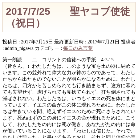
2017/7/25 聖ヤコブ使徒
（祝日）
投稿日 : 2017年7月25日
最終更新日時 : 2017年7月21日
投稿者
:
admin_nigawa
カテゴリー :
毎日のみ言葉
第一朗読 二 コリントの信徒への手紙 4:7-15
（皆さん、）わたしたちは、このような宝を土の器に納めて
います。この並外れて偉大な力が神のものであって、わたし
たちから出たものでないことが明らかになるために。わたし
たちは、四方から苦しめられても行き詰まらず、途方に暮れ
ても失望せず、虐げられても見捨てられず、打ち倒されても
滅ぼされない。わたしたちは、いつもイエスの死を体にまと
っています、イエスの命がこの体に現れるために。わたした
ちは生きている間、絶えずイエスのために死にさらされてい
ます、死ぬはずのこの身にイエスの命が現れるために。こう
して、わたしたちの内には死が働き、あなたがたの内には命
が働いていることになります。「わたしは信じた。それで、
わたしは語った」と書いてあるとおり、それと同じ信仰の霊