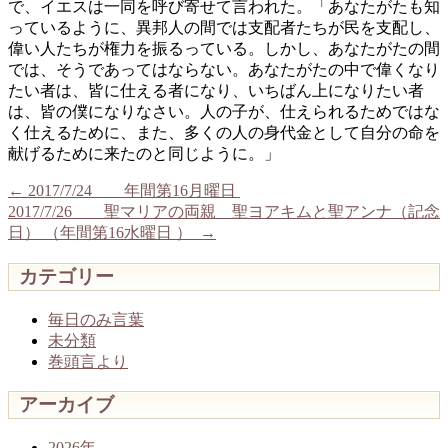
で、イエスは一同を呼び寄せて言われた。「あなたがたも知
っているように、異邦人の間では支配者たちが民を支配し、
偉い人たちが権力を振るっている。しかし、あなたがたの間
では、そうであってはならない。あなたがたの中で偉くなり
たい者は、皆に仕える者になり、いちばん上になりたい者
は、皆の僕になりなさい。人の子が、仕えられるためではな
く仕えるために、また、多くの人の身代金として自分の命を
献げるために来たのと同じように。」
←
2017/7/24 年間第16月曜日
2017/7/26 聖マリアの両親 聖ヨアキムと聖アンナ（記念
日） （年間第16水曜日 ）
→
カテゴリー
毎日のみ言葉
未分類
巻頭言より
アーカイブ
2026年