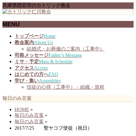
兵庫県西宮市のカトリック教会
MENU
メ
トップページ
Home
ニ
教会案内
About Us
ュ
結婚式・お葬儀のご案内（工事中）
ー
司祭メッセージ
Father’s Message
を
ミサ・予定
Mass & Schedule
飛
アクセス
Access
ば
はじめての方へ
FAQ
す
学び・集い
Assemblies
信徒の心得（工事中）・組織・規程
毎日のみ言葉
HOME
»
毎日のみ言葉
»
毎日のみ言葉
»
2017/7/25 聖ヤコブ使徒（祝日）