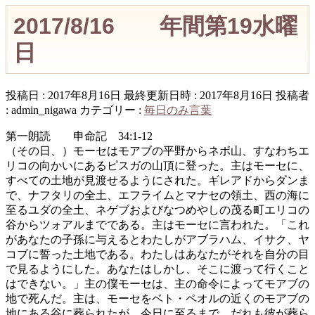
2017/8/16 年間第19水曜
日
投稿日 : 2017年8月16日
最終更新日時 : 2017年8月16日
投稿者
:
admin_nigawa
カテゴリー :
毎日のみ言葉
第一朗読 申命記 34:1-12
（その日、）モーセはモアブの平野からネボ山、すなわちエ
リコの向かいにあるピスガの山頂に登った。主はモーセに、
すべての土地が見渡せるようにされた。ギレアドからダンま
で、ナフタリの全土、エフライムとマナセの領土、西の海に
至るユダの全土、ネゲブおよびなつめやしの茂る町エリコの
谷からツォアルまでである。主はモーセに言われた。「これ
があなたの子孫に与えるとわたしがアブラハム、イサク、ヤ
コブに誓った土地である。わたしはあなたがそれを自分の目
で見るようにした。あなたはしかし、そこに渡って行くこと
はできない。」主の僕モーセは、主の命令によってモアブの
地で死んだ。主は、モーセをベト・ペオルの近くのモアブの
地にある谷に葬られたが、今日に至るまで、だれも彼が葬ら