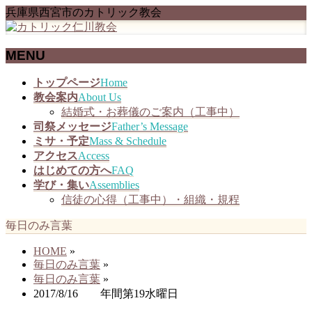
兵庫県西宮市のカトリック教会
MENU
メ
トップページ
Home
ニ
教会案内
About Us
ュ
結婚式・お葬儀のご案内（工事中）
ー
司祭メッセージ
Father’s Message
を
ミサ・予定
Mass & Schedule
飛
アクセス
Access
ば
はじめての方へ
FAQ
す
学び・集い
Assemblies
信徒の心得（工事中）・組織・規程
毎日のみ言葉
HOME
»
毎日のみ言葉
»
毎日のみ言葉
»
2017/8/16 年間第19水曜日