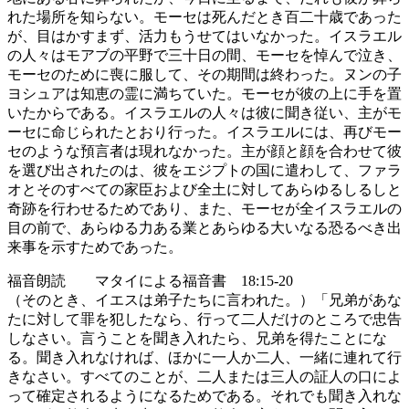
れた場所を知らない。モーセは死んだとき百二十歳であった
が、目はかすまず、活力もうせてはいなかった。イスラエル
の人々はモアブの平野で三十日の間、モーセを悼んで泣き、
モーセのために喪に服して、その期間は終わった。ヌンの子
ヨシュアは知恵の霊に満ちていた。モーセが彼の上に手を置
いたからである。イスラエルの人々は彼に聞き従い、主がモ
ーセに命じられたとおり行った。イスラエルには、再びモー
セのような預言者は現れなかった。主が顔と顔を合わせて彼
を選び出されたのは、彼をエジプトの国に遣わして、ファラ
オとそのすべての家臣および全土に対してあらゆるしるしと
奇跡を行わせるためであり、また、モーセが全イスラエルの
目の前で、あらゆる力ある業とあらゆる大いなる恐るべき出
来事を示すためであった。
福音朗読 マタイによる福音書 18:15-20
（そのとき、イエスは弟子たちに言われた。）「兄弟があな
たに対して罪を犯したなら、行って二人だけのところで忠告
しなさい。言うことを聞き入れたら、兄弟を得たことにな
る。聞き入れなければ、ほかに一人か二人、一緒に連れて行
きなさい。すべてのことが、二人または三人の証人の口によ
って確定されるようになるためである。それでも聞き入れな