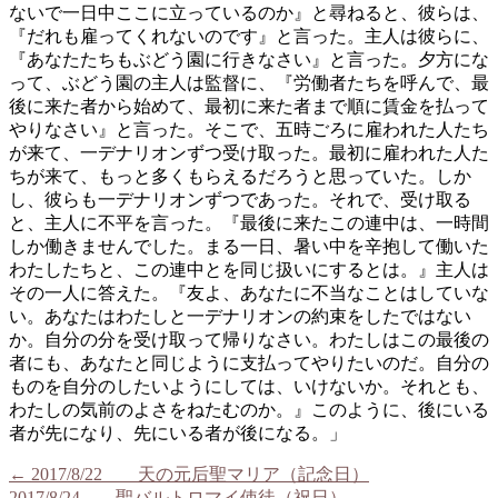
ないで一日中ここに立っているのか』と尋ねると、彼らは、
『だれも雇ってくれないのです』と言った。主人は彼らに、
『あなたたちもぶどう園に行きなさい』と言った。夕方にな
って、ぶどう園の主人は監督に、『労働者たちを呼んで、最
後に来た者から始めて、最初に来た者まで順に賃金を払って
やりなさい』と言った。そこで、五時ごろに雇われた人たち
が来て、一デナリオンずつ受け取った。最初に雇われた人た
ちが来て、もっと多くもらえるだろうと思っていた。しか
し、彼らも一デナリオンずつであった。それで、受け取る
と、主人に不平を言った。『最後に来たこの連中は、一時間
しか働きませんでした。まる一日、暑い中を辛抱して働いた
わたしたちと、この連中とを同じ扱いにするとは。』主人は
その一人に答えた。『友よ、あなたに不当なことはしていな
い。あなたはわたしと一デナリオンの約束をしたではない
か。自分の分を受け取って帰りなさい。わたしはこの最後の
者にも、あなたと同じように支払ってやりたいのだ。自分の
ものを自分のしたいようにしては、いけないか。それとも、
わたしの気前のよさをねたむのか。』このように、後にいる
者が先になり、先にいる者が後になる。」
←
2017/8/22 天の元后聖マリア（記念日）
2017/8/24 聖バルトロマイ使徒（祝日）
→