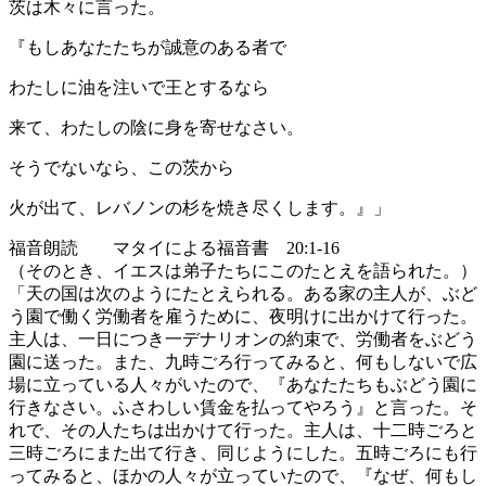
茨は木々に言った。
『もしあなたたちが誠意のある者で
わたしに油を注いで王とするなら
来て、わたしの陰に身を寄せなさい。
そうでないなら、この茨から
火が出て、レバノンの杉を焼き尽くします。』」
福音朗読 マタイによる福音書 20:1-16
（そのとき、イエスは弟子たちにこのたとえを語られた。）
「天の国は次のようにたとえられる。ある家の主人が、ぶど
う園で働く労働者を雇うために、夜明けに出かけて行った。
主人は、一日につき一デナリオンの約束で、労働者をぶどう
園に送った。また、九時ごろ行ってみると、何もしないで広
場に立っている人々がいたので、『あなたたちもぶどう園に
行きなさい。ふさわしい賃金を払ってやろう』と言った。そ
れで、その人たちは出かけて行った。主人は、十二時ごろと
三時ごろにまた出て行き、同じようにした。五時ごろにも行
ってみると、ほかの人々が立っていたので、『なぜ、何もし