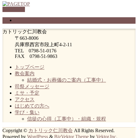
PAGETOP
プライバシーポリシー
カトリック仁川教会
〒663-8006
兵庫県西宮市段上町4-2-11
TEL 0798-51-0176
FAX 0798-51-9863
トップページ
教会案内
結婚式・お葬儀のご案内（工事中）
司祭メッセージ
ミサ・予定
アクセス
はじめての方へ
学び・集い
信徒の心得（工事中）・組織・規程
Copyright ©
カトリック仁川教会
All Rights Reserved.
Powered by
WordPress
&
BizVektor Theme
by
Vektor,Inc.