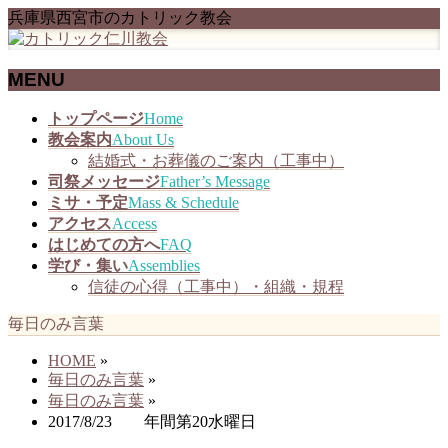
兵庫県西宮市のカトリック教会
MENU
メ
トップページ
Home
ニ
教会案内
About Us
ュ
結婚式・お葬儀のご案内（工事中）
ー
司祭メッセージ
Father’s Message
を
ミサ・予定
Mass & Schedule
飛
アクセス
Access
ば
はじめての方へ
FAQ
す
学び・集い
Assemblies
信徒の心得（工事中）・組織・規程
毎日のみ言葉
HOME
»
毎日のみ言葉
»
毎日のみ言葉
»
2017/8/23 年間第20水曜日