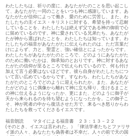
わたしたちは、祈りの度に、あなたがたのことを思い起こし
て、あなたがた一同のことをいつも神に感謝しています。あ
なたがたが信仰によって働き、愛のために労苦し、また、わ
たしたちの主イエス・キリストに対する、希望を持って忍耐
していることを、わたしたちは絶えず父である神の御前で心
に留めているのです。神に愛されている兄弟たち、あなたが
たが神から選ばれたことを、わたしたちは知っています。わ
たしたちの福音があなたがたに伝えられたのは、ただ言葉だ
けによらず、力と、聖霊と、強い確信とによったからです。
わたしたちがあなたがたのところで、どのようにあなたがた
のために働いたかは、御承知のとおりです。神に対するあな
たがたの信仰が至るところで伝えられているので、何も付け
加えて言う必要はないほどです。彼ら自身がわたしたちにつ
いて言い広めているからです。すなわち、わたしたちがあな
たがたのところでどのように迎えられたか、また、あなたが
たがどのように偶像から離れて神に立ち帰り、生けるまこと
の神に仕えるようになったか、更にまた、どのように御子が
天から来られるのを待ち望むようになったかを。この御子こ
そ、神が死者の中から復活させた方で、来るべき怒りからわ
たしたちを救ってくださるイエスです。
福音朗読 マタイによる福音書 ２３：１３－２２
(そのとき、イエスは言われた。）「律法学者たちとファリサ
イ派の人々、あなたたち偽善者は不幸だ。人々の前で天の国