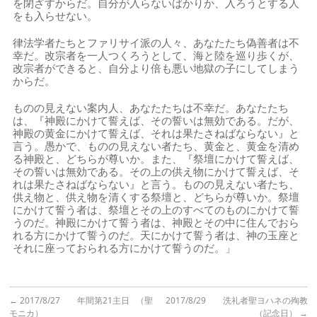
を閉ざすからだ。自分が入らないばかりか、入ろうとする人
をも入らせない。
律法学者たちとファリサイ派の人々、あなたたち偽善者は不
幸だ。改宗者を一人つくろうとして、海と陸を巡り歩くが、
改宗者ができると、自分より倍も悪い地獄の子にしてしまう
からだ。
ものの見えない案内人、あなたたちは不幸だ。あなたたち
は、『神殿にかけて誓えば、その誓いは無効である。だが、
神殿の黄金にかけて誓えば、それは果たさねばならない』と
言う。愚かで、ものの見えない者たち、黄金と、黄金を清め
る神殿と、どちらが尊いか。また、『祭壇にかけて誓えば、
その誓いは無効である。その上の供え物にかけて誓えば、そ
れは果たさねばならない』と言う。ものの見えない者たち、
供え物と、供え物を清くする祭壇と、どちらが尊いか。祭壇
にかけて誓う者は、祭壇とその上のすべてのものにかけて誓
うのだ。神殿にかけて誓う者は、神殿とその中に住んでおら
れる方にかけて誓うのだ。天にかけて誓う者は、神の玉座と
それに座っておられる方にかけて誓うのだ。」
←
2017/8/27 年間第21主日 （聖
2017/8/29 洗礼者聖ヨハネの殉教
モニカ）
（記念日）
→