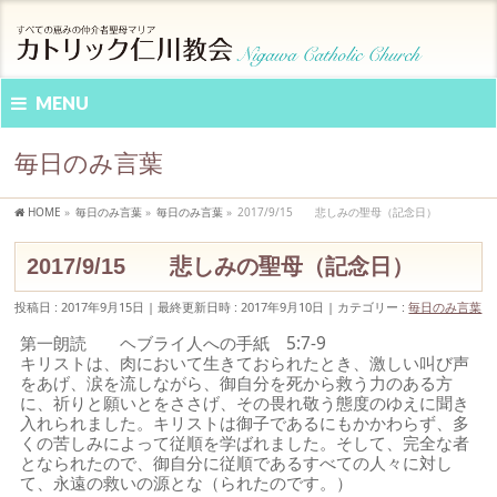
MENU
毎日のみ言葉
HOME
»
毎日のみ言葉
»
毎日のみ言葉
»
2017/9/15 悲しみの聖母（記念日）
2017/9/15 悲しみの聖母（記念日）
投稿日 : 2017年9月15日
最終更新日時 : 2017年9月10日
カテゴリー :
毎日のみ言葉
第一朗読 ヘブライ人への手紙 5:7-9
キリストは、肉において生きておられたとき、激しい叫び声
をあげ、涙を流しながら、御自分を死から救う力のある方
に、祈りと願いとをささげ、その畏れ敬う態度のゆえに聞き
入れられました。キリストは御子であるにもかかわらず、多
くの苦しみによって従順を学ばれました。そして、完全な者
となられたので、御自分に従順であるすべての人々に対し
て、永遠の救いの源とな（られたのです。）