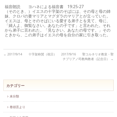
福音朗読 ヨハネによる福音書 19:25-27
（そのとき、）イエスの十字架のそばには、その母と母の姉
妹、クロパの妻マリアとマグダラのマリアとが立っていた。
イエスは、母とそのそばにいる愛する弟子とを見て、母に、
「婦人よ、御覧なさい。あなたの子です」と言われた。それ
から弟子に言われた。「見なさい。あなたの母です。」その
ときから、この弟子はイエスの母を自分の家に引き取った。
←
2017/9/14 十字架称賛（祝日）
2017/9/16 聖コルネリオ教皇・聖
チプリアノ司教殉教者（記念日）
→
カテゴリー
未分類
巻頭言より